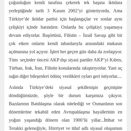
çoğunluğun kendi tarafına çekerek tek başına iktidara
yerleştiğinde tarih 3 Kasım 2002’yi gösteriyordu. Ama
Türkiye’de iktidar partisi için başlangıçlar ve sonlar aynı
çelişkiyi içinde barındırır. Onlarda bu çelişkiyi yaşamaya
devam ediyorlar. Başörtüsü, Filistin – İsrail Savaşı gibi bir
çok etken onların kendi tabanlarıyla arasındaki makasın
açılmasına yol açıyor. İşleri her geçen gün daha da zorlaşıyor.
Tüm seçimler öncesi AKP dışı siyasi partiler AKP’yi Kıbrıs,
Türban, Irak, İran, Filistin konularında sıkıştırıyorlar. Yani uç
sağın diğer bileşenleri ödünç verdikleri oyları geri istiyorlar....
Aslında Türkiye’deki siyasal şekillenişin geçmişine
döndüğümüzde, şöyle bir durum karşımıza çıkıyor.
Bazılarının Batılılaşma olarak nitelediği ve Osmanlının son
dönemlerine tekabül eden Avrupalılaşma hayallerinin en
yoğun yaşandığı dönem olan 1900’lü yıllar...İttihat ve
Terakki geleneğiyle, Hürriyet ve itilaf adlı siyasal oluşumun