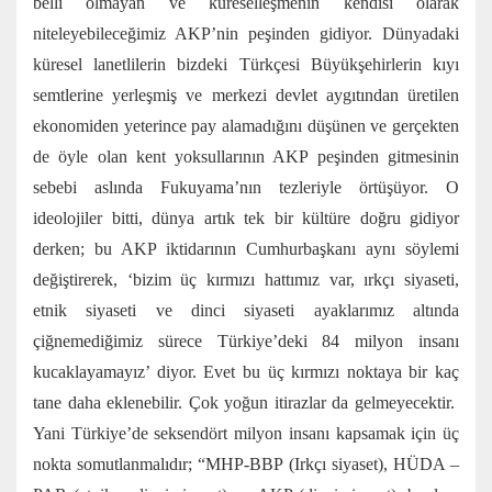
belli olmayan ve küreselleşmenin kendisi olarak
niteleyebileceğimiz AKP’nin peşinden gidiyor. Dünyadaki
küresel lanetlilerin bizdeki Türkçesi Büyükşehirlerin kıyı
semtlerine yerleşmiş ve merkezi devlet aygıtından üretilen
ekonomiden yeterince pay alamadığını düşünen ve gerçekten
de öyle olan kent yoksullarının AKP peşinden gitmesinin
sebebi aslında Fukuyama’nın tezleriyle örtüşüyor. O
ideolojiler bitti, dünya artık tek bir kültüre doğru gidiyor
derken; bu AKP iktidarının Cumhurbaşkanı aynı söylemi
değiştirerek, ‘bizim üç kırmızı hattımız var, ırkçı siyaseti,
etnik siyaseti ve dinci siyaseti ayaklarımız altında
çiğnemediğimiz sürece Türkiye’deki 84 milyon insanı
kucaklayamayız’ diyor. Evet bu üç kırmızı noktaya bir kaç
tane daha eklenebilir. Çok yoğun itirazlar da gelmeyecektir.
Yani Türkiye’de seksendört milyon insanı kapsamak için üç
nokta somutlanmalıdır; “MHP-BBP (Irkçı siyaset), HÜDA –