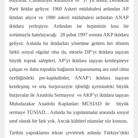
ediyordu. Cumhuriyet kuruluyor ve 37 yıl sonra, Demokrat
Parti iktidar geliyor. 1960 Askeri müdahalesi ardından AP
iktidarı alıyor ve 1980 askeri müdahalesi ardından ANAP
iktidara yerleşiyor. Ardından ise hepimizin kısa bir
zorlamayla hatırlayacağı 28 şubat 1997 sonrası AKP iktidara
geliyor. Aslında bu iktidarları yönetime getiren her dönem
farklı sosyal olgular olsa da, mesela DP’yi iktidara taşıyan
büyük toprak sahipleri, AP’yi iktidara taşıyan kentleşmeye
çalışan ve daha toprakla bağlarını koparamamış ara sınıf olma
özelliğindeki pre-kapitalistler, ANAP’ı iktidara taşıyan
kentleşmiş ve orta burjuvaziyle işbirliği içerisindeki büyük
burjuvalar ile Anadolu Sermayesi ve AKP’yi iktidara taşıyan
Muhafazakar Anadolu Kaplanları MÜSİAD ile büyük
sermaye TÜSİAD... Aslında bu yapılanmalar arasında sosyal
sınıf olarak bir fark yok. Ancak kültürel nüanslar söz konusu.
Tarihin yapraklarını tekrar çevirirsek aslında Türkiye’deki