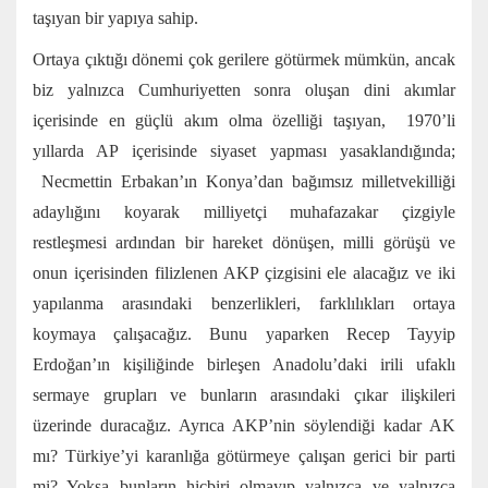
taşıyan bir yapıya sahip.
Ortaya çıktığı dönemi çok gerilere götürmek mümkün, ancak
biz yalnızca Cumhuriyetten sonra oluşan dini akımlar
içerisinde en güçlü akım olma özelliği taşıyan, 1970’li
yıllarda AP içerisinde siyaset yapması yasaklandığında;
Necmettin Erbakan’ın Konya’dan bağımsız milletvekilliği
adaylığını koyarak milliyetçi muhafazakar çizgiyle
restleşmesi ardından bir hareket dönüşen, milli görüşü ve
onun içerisinden filizlenen AKP çizgisini ele alacağız ve iki
yapılanma arasındaki benzerlikleri, farklılıkları ortaya
koymaya çalışacağız. Bunu yaparken Recep Tayyip
Erdoğan’ın kişiliğinde birleşen Anadolu’daki irili ufaklı
sermaye grupları ve bunların arasındaki çıkar ilişkileri
üzerinde duracağız. Ayrıca AKP’nin söylendiği kadar AK
mı? Türkiye’yi karanlığa götürmeye çalışan gerici bir parti
mi? Yoksa bunların hiçbiri olmayıp yalnızca ve yalnızca