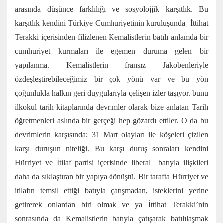
arasında düşünce farklılığı ve sosyolojjik karşıtlık. Bu
karşıtlık kendini Türkiye Cumhuriyetinin kuruluşunda˛ İttihat
Terakki içerisinden filizlenen Kemalistlerin batılı anlamda bir
cumhuriyet kurmaları ile egemen duruma gelen bir
yapılanma. Kemalistlerin fransız Jakobenleriyle
özdeşleştirebileceğimiz bir çok yönü var ve bu yön
çoğunlukla halkın geri duygularıyla çelişen izler taşıyor. bunu
ilkokul tarih kitaplarında devrimler olarak bize anlatan Tarih
öğretmenleri aslında bir gerçeği hep gözardı ettiler. O da bu
devrimlerin karşısında; 31 Mart olayları ile köşeleri çizilen
karşı duruşun niteliği. Bu karşı duruş sonraları kendini
Hürriyet ve İtilaf partisi içerisinde liberal batıyla ilişkileri
daha da sıklaştıran bir yapıya dönüştü. Bir tarafta Hürriyet ve
itilafın temsil ettiği batıyla çatışmadan, isteklerini yerine
getirerek onlardan biri olmak ve ya İttihat Terakki’nin
sonrasında da Kemalistlerin batıyla çatışarak batılılaşmak