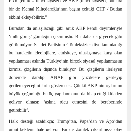
PAR (etnik – dinci siyaset) ve AKP (dinci siyaset), bunlara
bir de Kemal Kılıçdaroğlu’nun başını çektiği CHP / Butlan
ekbini ekleyebiliriz.”
Buradan da anlaşılacağı gibi artık AKP kendi deyimleriyle
‘milli görüş’ gömleğini çıkarmıştır. Bir daha da giyecek gibi
görünmüyor. Saadet Partisinin Gömleksizler diye tanımladığı
bu hareketin ideolojilere, etnisiteye, uluslaşmaya karşı olan
yapılanması aslında Türkiye’nin birçok siyasal yapılanmasını
kırmızı çizgilerin dışında bırakıyor. Bu çizgilerin ilerleyen
dönemde daralıp ANAP gibi yüzdelere gerileyip
gerilemeyeceğini tarih gösterecek. Çünkü AKP’nin oylarının
büyük çoğunluğu bu üç yapılanmanın da hitap ettiği kitleden
geliyor olması; ‘aslına rücu etmesini de beraberinde
getirebilir’.
Halk desteği azaldıkça; Trump’tan, Papa’dan ve Apo’dan
umut beklenir hale geliyor. Bir de gömlek çıkarılmışsa olay