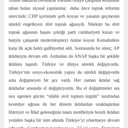
Aslına bakılırsa Demokrat Partinin ortaya çıkışında kendisine
taban bulan siyasal yapılanma; daha önce toprak reformu
sürecinde; CHP içerisinde şerh koyan ve yasanın geçmesini
sürekli engelleyen dört toprak ağasıydı. Nitekim bu dört
toprak ağasının başını çektiği parti cumhuriyeti kuran ve
batıyla çatışarak modernleşmeyi önüne koyan Kemalistlere
karşı ilk açık farklı galibiyetini aldı. Sonrasında bu süreç; AP
iktidarıyla devam etti. Ardından da ANAP başka bir şekilde
iktidara taşındı. Türkiye ve dünya sürekli değişiyordu.
Türkiye’nin sosyo-ekonomik yapısı da sürekli değişiyordu
ama değişmeyen bir şey vardı. Her zaman iktidar sağ
iktidarlar arasında el değiştiriyordu. Bu el değiştirmeler ara
sıra egemen gücün “silahlı sivil toplum örgütü” tarafından
kesintiye uğrasa da her dönem iktidardan uzaklaştırılan
Hürriyet ve İtilaf geleneğinin islam motifleriyle bezeli iktidarı
yeniden başka bir isim altında Türkiye’yi yönetmeye devam