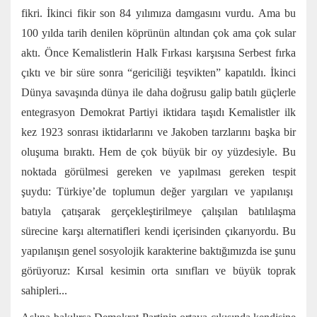
fikri. İkinci fikir son 84 yılımıza damgasını vurdu. Ama bu
100 yılda tarih denilen köprünün altından çok ama çok sular
aktı. Önce Kemalistlerin Halk Fırkası karşısına Serbest fırka
çıktı ve bir süre sonra “gericiliği teşvikten” kapatıldı. İkinci
Dünya savaşında dünya ile daha doğrusu galip batılı güçlerle
entegrasyon Demokrat Partiyi iktidara taşıdı Kemalistler ilk
kez 1923 sonrası iktidarlarını ve Jakoben tarzlarını başka bir
oluşuma bıraktı. Hem de çok büyük bir oy yüzdesiyle. Bu
noktada görülmesi gereken ve yapılması gereken tespit
şuydu: Türkiye’de toplumun değer yargıları ve yapılanışı
batıyla çatışarak gerçekleştirilmeye çalışılan batılılaşma
sürecine karşı alternatifleri kendi içerisinden çıkarıyordu. Bu
yapılanışın genel sosyolojik karakterine baktığımızda ise şunu
görüyoruz: Kırsal kesimin orta sınıfları ve büyük toprak
sahipleri...