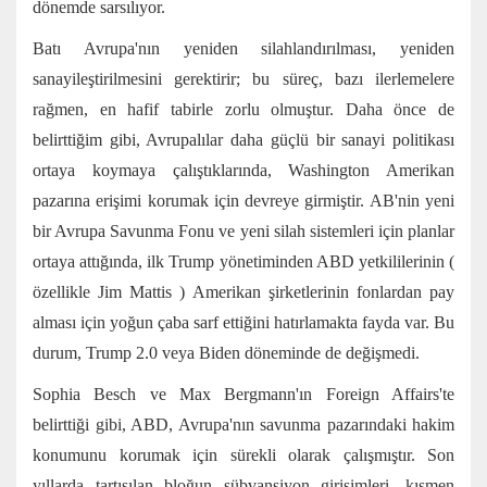
dönemde sarsılıyor.
Batı Avrupa'nın yeniden silahlandırılması, yeniden
sanayileştirilmesini gerektirir; bu süreç, bazı ilerlemelere
rağmen, en hafif tabirle zorlu olmuştur. Daha önce de
belirttiğim
gibi, Avrupalılar daha güçlü bir sanayi politikası
ortaya koymaya çalıştıklarında, Washington Amerikan
pazarına erişimi korumak için devreye girmiştir. AB'nin yeni
bir Avrupa Savunma Fonu ve yeni silah sistemleri için planlar
ortaya attığında, ilk Trump yönetiminden ABD yetkililerinin (
özellikle Jim Mattis
) Amerikan şirketlerinin fonlardan pay
alması için yoğun çaba sarf ettiğini hatırlamakta fayda var. Bu
durum, Trump 2.0 veya Biden döneminde de değişmedi.
Sophia Besch ve Max Bergmann'ın Foreign Affairs'te
belirttiği
gibi, ABD, Avrupa'nın savunma pazarındaki hakim
konumunu korumak için sürekli olarak çalışmıştır. Son
yıllarda tartışılan bloğun sübvansiyon girişimleri, kısmen