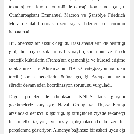
teknolojilerin kimin kontrolünde olacağı konusunda çatıştı.
Cumhurbaşkanı Emmanuel Macron ve Şansölye Friedrich
Merz de dahil olmak üzere siyasi liderler bu uçurumu
kapatamadı.
Bu, önemsiz bir aksilik değildi. Bazı analistlerin de belirttiği
gibi, bu başarısızlık, ulusal sanayi çıkarlarının ve
farklı
stratejik kültürlerin
(Fransa'nın egemenliğe ve küresel erişime
odaklanması ile Almanya'nın NATO entegrasyonuna olan
tercihi) ortak hedeflerin önüne geçtiği Avrupa'nın uzun
süredir devam eden
koordinasyon sorununu
vurguladı.
Diğer projeler de duraksadı: KNDS tank girişimi
gecikmelerle karşılaştı; Naval Group ve ThyssenKrupp
arasındaki
denizcilik işbirliği,
iş birliğinden ziyade rekabetçi
bir nitelik taşıyor; ve uzay çalışmaları da benzer bir
parçalanma
gösteriyor; Almanya bağımsız bir askeri uydu ağı