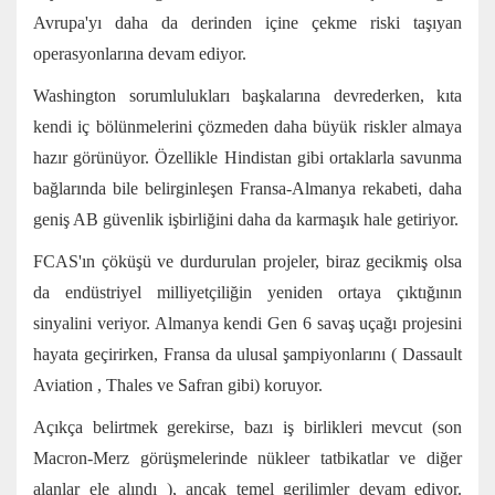
Avrupa'yı daha da derinden içine çekme riski taşıyan
operasyonlarına devam ediyor.
Washington sorumlulukları başkalarına devrederken, kıta
kendi iç bölünmelerini çözmeden daha büyük riskler almaya
hazır görünüyor. Özellikle
Hindistan gibi ortaklarla
savunma
bağlarında bile belirginleşen Fransa-Almanya rekabeti, daha
geniş AB güvenlik işbirliğini daha da karmaşık hale getiriyor.
FCAS'ın çöküşü ve durdurulan projeler, biraz gecikmiş olsa
da endüstriyel milliyetçiliğin yeniden ortaya çıktığının
sinyalini veriyor. Almanya kendi
Gen 6
savaş uçağı projesini
hayata geçirirken, Fransa da ulusal şampiyonlarını (
Dassault
Aviation
,
Thales
ve
Safran
gibi) koruyor.
Açıkça belirtmek gerekirse, bazı iş birlikleri mevcut (son
Macron-Merz görüşmelerinde nükleer tatbikatlar ve diğer
alanlar
ele alındı
), ancak temel gerilimler devam ediyor.