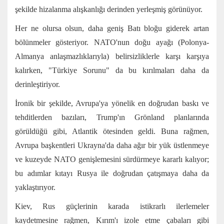
şekilde hizalanma alışkanlığı derinden yerleşmiş görünüyor.
Her ne olursa olsun, daha geniş Batı bloğu giderek artan
bölünmeler gösteriyor. NATO'nun
doğu ayağı
(Polonya-
Almanya anlaşmazlıklarıyla) belirsizliklerle karşı karşıya
kalırken,
"Türkiye Sorunu"
da bu
kırılmaları
daha da
derinleştiriyor.
İronik bir şekilde, Avrupa'ya yönelik en doğrudan baskı ve
tehditlerden bazıları, Trump'ın
Grönland
planlarında
görüldüğü gibi, Atlantik ötesinden geldi. Buna rağmen,
Avrupa başkentleri Ukrayna'da daha ağır bir yük üstlenmeye
ve
kuzeyde NATO genişlemesini
sürdürmeye kararlı kalıyor;
bu adımlar kıtayı Rusya ile doğrudan çatışmaya daha da
yaklaştırıyor.
Kiev, Rus güçlerinin karada
istikrarlı ilerlemeler
kaydetmesine rağmen,
Kırım'ı izole etme
çabaları gibi