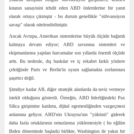
kıtanın
sanayisini
tehdit eden
ABD önlemlerine bir yanıt
olarak ortaya çıkmıştır - bu durum genellikle "sübvansiyon
savaşı" olarak nitelendirilmiştir.
Ancak Avrupa, Amerikan sistemlerine büyük ölçüde bağımlı
kalmaya devam ediyor;
ABD savunma sistemleri ve
ekipmanlarına yapılan
harcamalar son yıllarda önemli ölçüde
arttı. Bu nedenle, dış baskılar ve iç rekabet farklı yönlere
çektiğinde Paris ve Berlin'in uyum sağlamakta zorlanması
şaşırtıcı değil.
Şimdiye kadar AB, diğer stratejik alanlarda da taviz vermeye
istekli olduğunu gösterdi. Örneğin, ABD liderliğindeki
Pax
Silica
girişimine katılımı, dijital egemenliğinden vazgeçmesi
anlamına geliyor. ABD'nin
Ukrayna'nın "yükünü" giderek
daha fazla ortaklarının omuzlarına yüklemesiyle (
bu
eğilim
Biden döneminde
başladı) birlikte, Washington ile yakın bir