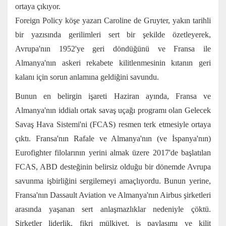
ortaya çıkıyor.
Foreign Policy köşe yazarı Caroline de Gruyter,
yakın tarihli
bir yazısında
gerilimleri sert bir şekilde özetleyerek,
Avrupa'nın 1952'ye geri döndüğünü ve Fransa ile
Almanya'nın askeri rekabete kilitlenmesinin kıtanın geri
kalanı için sorun anlamına geldiğini savundu.
Bunun en belirgin işareti Haziran ayında, Fransa ve
Almanya'nın iddialı ortak savaş uçağı programı olan Gelecek
Savaş Hava Sistemi'ni (FCAS) resmen
terk etmesiyle
ortaya
çıktı. Fransa'nın Rafale ve Almanya'nın (ve İspanya'nın)
Eurofighter filolarının yerini almak üzere 2017'de başlatılan
FCAS, ABD desteğinin belirsiz olduğu bir dönemde Avrupa
savunma işbirliğini sergilemeyi amaçlıyordu. Bunun yerine,
Fransa'nın Dassault Aviation ve Almanya'nın Airbus şirketleri
arasında yaşanan sert anlaşmazlıklar nedeniyle çöktü.
Şirketler liderlik, fikri mülkiyet, iş paylaşımı ve kilit