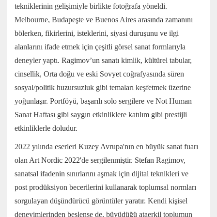
tekniklerinin gelişimiyle birlikte fotoğrafa yöneldi.
Melbourne, Budapeşte ve Buenos Aires arasında zamanını
bölerken, fikirlerini, isteklerini, siyasi duruşunu ve ilgi
alanlarını ifade etmek için çeşitli görsel sanat formlarıyla
deneyler yaptı. Ragimov’un sanatı kimlik, kültürel tabular,
cinsellik, Orta doğu ve eski Sovyet coğrafyasında süren
sosyal/politik huzursuzluk gibi temaları keşfetmek üzerine
yoğunlaşır. Portföyü, başarılı solo sergilere ve Not Human
Sanat Haftası gibi saygın etkinliklere katılım gibi prestijli
etkinliklerle doludur.
2022 yılında eserleri Kuzey Avrupa'nın en büyük sanat fuarı
olan Art Nordic 2022'de sergilenmiştir. Stefan Ragimov,
sanatsal ifadenin sınırlarını aşmak için dijital teknikleri ve
post prodüksiyon becerilerini kullanarak toplumsal normları
sorgulayan düşündürücü görüntüler yaratır. Kendi kişisel
deneyimlerinden beslense de, büyüdüğü ataerkil toplumun