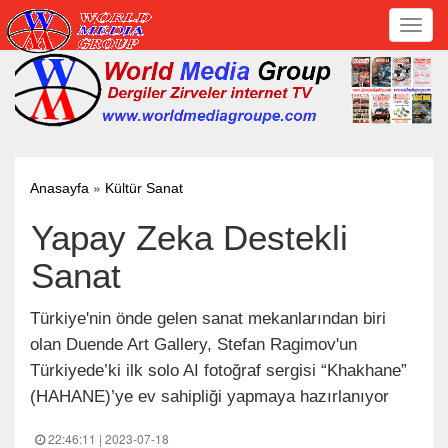
Toggl
navig
»
Anasayfa
Kültür Sanat
Yapay Zeka Destekli
Sanat
Türkiye'nin önde gelen sanat mekanlarından biri
olan Duende Art Gallery, Stefan Ragimov'un
Türkiyede’ki ilk solo AI fotoğraf sergisi “Khakhane”
(HAHANE)’ye ev sahipliği yapmaya hazırlanıyor
22:46:11 | 2023-07-18