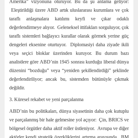
Amerika” vizyonuna oturuyor. Bu da şu anlama geliyor:
Eleştirildiği üzere ABD artık uluslararası kurumlara ve çok
taraflı anlaşmalara katılımı keyfi ve çıkar odaklı
değerlendirmeye alıyor. Geleneksel ittifakları sorguluyor, çok
taraflı sistemleri bağlayıcı kurallar olarak görmek yerine güç
dengeleri eksenine oturtuyor. Diplomasiyi daha ziyade ikili
veya seçici bloklar üzerinden kuruyor. Bu durum bazı
analistlere göre ABD’nin 1945 sonrası kurduğu liberal dünya
düzenini “bozduğu” veya “yeniden şekillendirdiği” şeklinde
değerlendiriliyor; ancak bu, sistemden bütünüyle çıkmak
değildir.
3. Küresel rekabet ve yeni parçalanma
ABD’nin bu politikaları, dünya siyasetinin daha çok kutuplu
ve parçalanmış bir hale gelmesine yol açıyor: Çin, BRICS ve
bölgesel örgütler daha aktif roller üstleniyor. Avrupa ve diğer
aktörler kendi stratejik özerkliklerini artırma arayışında. BM