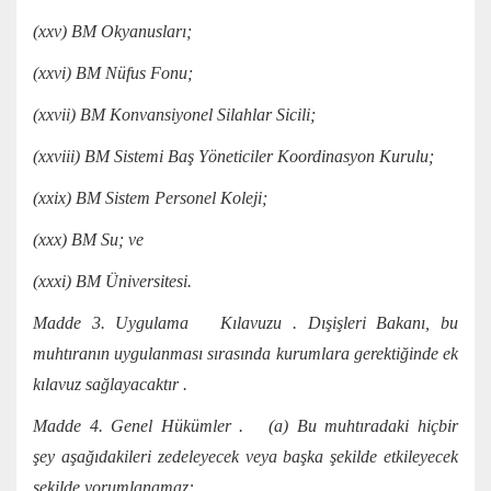
(xxv) BM Okyanusları;
(xxvi) BM Nüfus Fonu;
(xxvii) BM Konvansiyonel Silahlar Sicili;
(xxviii) BM Sistemi Baş Yöneticiler Koordinasyon Kurulu;
(xxix) BM Sistem Personel Koleji;
(xxx) BM Su; ve
(xxxi) BM Üniversitesi.
Madde 3. Uygulama Kılavuzu . Dışişleri Bakanı, bu
muhtıranın uygulanması sırasında kurumlara gerektiğinde ek
kılavuz sağlayacaktır .
Madde 4. Genel Hükümler . (a) Bu muhtıradaki hiçbir
şey aşağıdakileri zedeleyecek veya başka şekilde etkileyecek
şekilde yorumlanamaz: