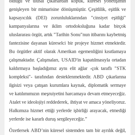
olduğu ve ulusal çıkarlardan kopuk, küresel yönetişimin
genişleyen bir mimarisine dönüşmüştür. Çeşitlilik, eşitlik ve
kapsayıcılık (DEI) zorunluluklarından "cinsiyet eşitliği"
kampanyalarına ve iklim ortodoksluğuna kadar birçok
uluslararası örgüt, artık "Tarihin Sonu"nun itibarını kaybetmiş
fantezisine dayanan küreselci bir projeye hizmet etmektedir.
Bu örgütler aktif olarak Amerikan egemenliğini kısıtlamaya
çalışmaktadır. Çalışmaları, USAID'in kapatılmasıyla ortadan
kaldırmaya başladığımız aynı elit ağlar -çok taraflı "STK
kompleksi"- tarafından desteklenmektedir. ABD çıkarlarına
ilgisizi veya çatışan kurumlara kaynak, diplomatik sermaye
ve katılımımızın meşruiyetini harcamaya devam etmeyeceğiz.
Atalet ve ideolojiyi reddederek, ihtiyat ve amaca yöneliyoruz.
Halkımıza hizmet ettiği yerlerde işbirliği arayacak, etmediği
yerlerde ise kararlı duruş sergileyeceğiz.”
Özetlersek ABD’nin küresel sistemden tam bir ayrılık değil,