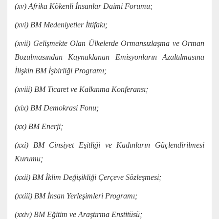
(xv) Afrika Kökenli İnsanlar Daimi Forumu;
(xvi) BM Medeniyetler İttifakı;
(xvii) Gelişmekte Olan Ülkelerde Ormansızlaşma ve Orman
Bozulmasından Kaynaklanan Emisyonların Azaltılmasına
İlişkin BM İşbirliği Programı;
(xviii) BM Ticaret ve Kalkınma Konferansı;
(xix) BM Demokrasi Fonu;
(xx) BM Enerji;
(xxi) BM Cinsiyet Eşitliği ve Kadınların Güçlendirilmesi
Kurumu;
(xxii) BM İklim Değişikliği Çerçeve Sözleşmesi;
(xxiii) BM İnsan Yerleşimleri Programı;
(xxiv) BM Eğitim ve Araştırma Enstitüsü;