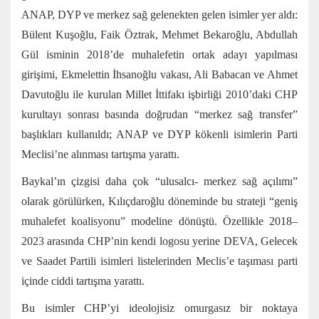
ANAP, DYP ve merkez sağ gelenekten gelen isimler yer aldı:
Bülent Kuşoğlu, Faik Öztrak, Mehmet Bekaroğlu, Abdullah
Gül isminin 2018’de muhalefetin ortak adayı yapılması
girişimi, Ekmelettin İhsanoğlu vakası, Ali Babacan ve Ahmet
Davutoğlu ile kurulan Millet İttifakı işbirliği 2010’daki CHP
kurultayı sonrası basında doğrudan “merkez sağ transfer”
başlıkları kullanıldı; ANAP ve DYP kökenli isimlerin Parti
Meclisi’ne alınması tartışma yarattı.
Baykal’ın çizgisi daha çok “ulusalcı- merkez sağ açılımı”
olarak görülürken, Kılıçdaroğlu döneminde bu strateji “geniş
muhalefet koalisyonu” modeline dönüştü. Özellikle 2018–
2023 arasında CHP’nin kendi logosu yerine DEVA, Gelecek
ve Saadet Partili isimleri listelerinden Meclis’e taşıması parti
içinde ciddi tartışma yarattı.
Bu isimler CHP’yi ideolojisiz omurgasız bir noktaya