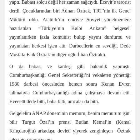
yaptı. Babası solcu değil her zaman sağcıydı. Ecevit’e terörist
derdi. Çocuklarından biri Adnan Öztrak, TRT’nin ilk Genel
Müdürü oldu. Atatürk’ün emriyle Sovyet yönetmenlere
hazırlatılan “Türkiye’nin Kalbi Ankara” belgeseli
yayınlanırken fazla komünist bulup yayını durdurttu ve
yayınlatan herkesi işten attı. Darbecilerin en sevdiği, Dede
Mustafa Faik Öztrak’ın diğer oğlu İlhan Öztraktı.
O da babası ve kardeşi gibi bakanlık yapmıştı.
Cumhurbaşkanlığı Genel Sekreterliği’ni vekaleten yönettiği
1980 darbesi öncesinden hemen sonra Kenan Evren
talimatıyla Cumhurbaşkanlığı adına çalışmaya devam etti.
Eveeettt dede bitti, baba bitti, amcalar da bitti.
Gelgelelim ANAP döneminin memuru, benim memurum işini
bilir Turgut Özal’ın prensi Butlan Kemal’in (Kemal
Kılıçdaroğlu) arkadaşı, devleti yiyerek zenginleşen Öztrak
ailesinin sonuncusuna.