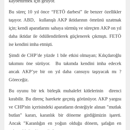
kaybettirmek için geliyor.
Bu süreç 10 yıl önce “FETÖ darbesi” ile benzer özellikler
taşıyor. ABD, kullanışlı AKP iktidarının ömrünü uzatmak
için; kendi aparatlarını sahaya sürmüş ve süreçten AKP on yıl
daha iktidar ile ödüllendirilerek güçlenerek çıkmıştı. FETÖ
ise kendini imha etmişti.
Şimdi de CHP’de yüzde 1 bile etkisi olmayan; Kılıçdaroğlu
takımını öne sürüyor. Bu takımda kendini imha edecek
ancak AKP’ye bir on yıl daha cansuyu taşıyacak mı ?
Göreceğiz.
Bu oyunu bir tek birleşik muhalefet kitlelerinin direnci
kırabilir. Bu direnç harekete geçmiş görünüyor. AKP yargısı
ve CHP'nin içerisindeki aparatların desteğiyle alınan "mutlak
butlan" kararı, karanlık bir döneme girdiğimizin işareti.
Ancak "Karanlığın en yoğun olduğu dönem, şafağın en