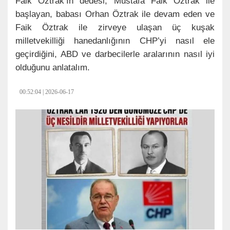
Faik Öztrak’ın dedesi; Mustafa Faik Öztrak ile
başlayan, babası Orhan Öztrak ile devam eden ve
Faik Öztrak ile zirveye ulaşan üç kuşak
milletvekilliği hanedanlığının CHP’yi nasıl ele
geçirdiğini, ABD ve darbecilerle aralarının nasıl iyi
olduğunu anlatalım.
00:52:04 | 2026-06-17