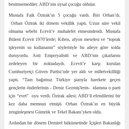
benimsemediler. ABD’nin uysal çocuğu oldular.
Mustafa Faik Öztrak’ın 5 çocuğu vardı. Biri Orhan’dı.
Orhan Öztrak iki dönem vekillik yaptı. Uzun süre vekil
olmama sebebi Ecevit’e muhalefet etmesindendi. Mustafa
Bülent Ecevit 1970’lerde; Kıbrıs, afyon meselesi ve “toprak
işleyenin su kullananın” söylemiyle bu aileye göre solda
duruyordu. Anti Emperyalistti ve ABD’nin çıkarlarını
zedeleyen bir noktadaydı. Ecevit’e karşı kurulan
Cumhuriyetçi Güven Partisi’nde yer aldı ve milletvekillliği
yaptı. “Tam bağımsız Türkiye şiarıyla harekete geçen
gençlerin önderlerinin - Deniz Gezmiş'lerin- idamına o parti
için “evet” oyu verdi. Öztrak ailesi; ABD’li efendilerini bir
kez daha memnun etmişti. Orhan Öztrak’ın en büyük
zenginleşmesi Gümrük ve Tekel Bakanı’yken oldu.
Ardından bir dönem Demirel hükümetinde İçişleri Bakanlığı