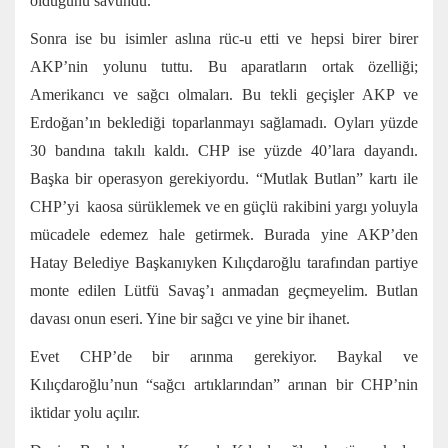
olduğunu savundu.
Sonra ise bu isimler aslına rüc-u etti ve hepsi birer birer
AKP’nin yolunu tuttu. Bu aparatların ortak özelliği;
Amerikancı ve sağcı olmaları. Bu tekli geçişler AKP ve
Erdoğan’ın beklediği toparlanmayı sağlamadı. Oyları yüzde
30 bandına takılı kaldı. CHP ise yüzde 40’lara dayandı.
Başka bir operasyon gerekiyordu. “Mutlak Butlan” kartı ile
CHP’yi kaosa sürüklemek ve en güçlü rakibini yargı yoluyla
mücadele edemez hale getirmek. Burada yine AKP’den
Hatay Belediye Başkanıyken Kılıçdaroğlu tarafından partiye
monte edilen Lütfü Savaş’ı anmadan geçmeyelim. Butlan
davası onun eseri. Yine bir sağcı ve yine bir ihanet.
Evet CHP’de bir arınma gerekiyor. Baykal ve
Kılıçdaroğlu’nun “sağcı artıklarından” arınan bir CHP’nin
iktidar yolu açılır.