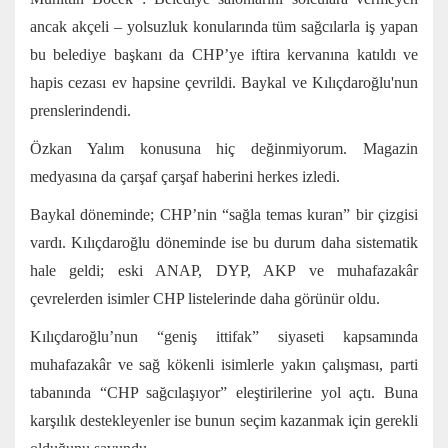
ancak akçeli – yolsuzluk konularında tüm sağcılarla iş yapan
bu belediye başkanı da CHP’ye iftira kervanına katıldı ve
hapis cezası ev hapsine çevrildi.
Baykal ve Kılıçdaroğlu'nun
prenslerindendi.
Özkan Yalım konusuna hiç değinmiyorum. Magazin
medyasına da çarşaf çarşaf haberini herkes izledi.
Baykal döneminde; CHP’nin “sağla temas kuran” bir çizgisi
vardı. Kılıçdaroğlu döneminde ise bu durum daha sistematik
hale geldi; eski ANAP, DYP, AKP ve muhafazakâr
çevrelerden isimler CHP listelerinde daha görünür oldu.
Kılıçdaroğlu’nun “geniş ittifak” siyaseti kapsamında
muhafazakâr ve sağ kökenli isimlerle yakın çalışması, parti
tabanında “CHP sağcılaşıyor” eleştirilerine yol açtı. Buna
karşılık destekleyenler ise bunun seçim kazanmak için gerekli