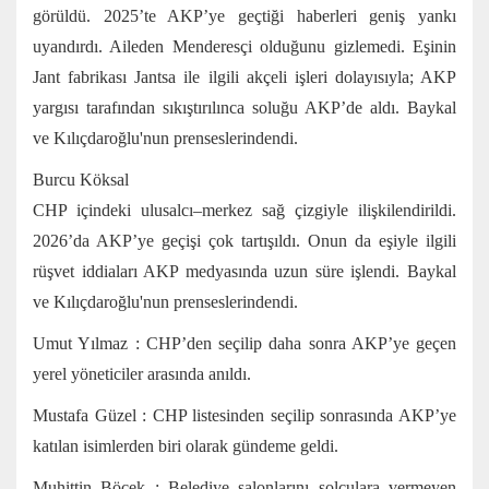
görüldü. 2025’te AKP’ye geçtiği haberleri geniş yankı
uyandırdı. Aileden Menderesçi olduğunu gizlemedi. Eşinin
Jant fabrikası Jantsa ile ilgili akçeli işleri dolayısıyla; AKP
yargısı tarafından sıkıştırılınca soluğu AKP’de aldı. Baykal
ve Kılıçdaroğlu'nun prenseslerindendi.
Burcu Köksal
CHP içindeki ulusalcı–merkez sağ çizgiyle ilişkilendirildi.
2026’da AKP’ye geçişi çok tartışıldı. Onun da eşiyle ilgili
rüşvet iddiaları AKP medyasında uzun süre işlendi.
Baykal
ve Kılıçdaroğlu'nun prenseslerindendi.
Umut Yılmaz : CHP’den seçilip daha sonra AKP’ye geçen
yerel yöneticiler arasında anıldı.
Mustafa Güzel : CHP listesinden seçilip sonrasında AKP’ye
katılan isimlerden biri olarak gündeme geldi.
Muhittin Böcek : Belediye salonlarını solculara vermeyen