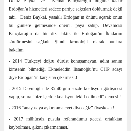
Deniz Baykal ve Kemal Kılıçdaroğlu bugüne kadar
Erdoğan’a hizmetleri sadece partiye sağcıları doldurmak değil
tabi. Deniz Baykal, yasaklı Erdoğan’ın önünü açarak onun
bu günlere gelmesinde önemli paya sahip. Devamcısı
Kılıçdaroğlu da bir dizi taktik ile Erdoğan’ın İktidarını
sürdürmesini sağladı. Şimdi kronolojik olarak bunlara
bakalım.
- 2014 Türkçeyi doğru dürüst konuşamayan, adını sanını
kimsenin bilmediği Ekmeleddin İhsanoğlu’nu CHP adayı
diye Erdoğan’ın karşısına çıkarması.!
- 2015 Davutoğlu ile 35-40 gün sözde koalisyon görüşmesi
yapıp, sonra “bize içeride koalisyon teklif edilmedi” demesi.!
- 2016 “anayasaya aykırı ama evet diyeceğiz” fiyaskosu.!
- 2017 mühürsüz pusula referandumu gecesi ortalıktan
kaybolması, gıkını çıkarmaması.!