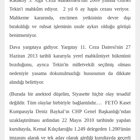
Kadıköy 3. Ağır Ceza Mahkemesi'nin 2009 yılında Gürsel
Tekin'i mahkûm ediyor. 2 yıl 6 ay hapis cezası veriyor.
Mahkeme kararında, encümen yetkisinin devre dışı
bırakıldığı ve ruhsat işleminin usule aykırı olduğu görüşü
benimseniyor.
Dava yargıtaya gidiyor. Yargıtay 11. Ceza Dairesi'nin 27
Haziran 2013 tarihli kararıyla yerel mahkûmiyet hükmünü
bozduğunu, ayrıca Tekin'in milletvekili seçilmiş olması
nedeniyle yasama dokunulmazlığı hususunun da dikkate
alındığı belirtiyor.
(Burada bir anektod düşelim, Siyasette hiçbir olay tesadüf
değildir. Tüm olaylar birbiriyle bağlantılıdır.… FETÖ Kaset
Kumpasıyla Deniz Baykal’ın CHP Genel Başkanlığı’ndan
uzaklaştırılması ardından 22 Mayıs 2010 tarihinde yapılan
kurultayda, Kemal Kılıçdaroğlu 1.249 delegeden 1.200'ünün
imzasını alarak ve tek aday olarak girdiği kurultayda geçerli