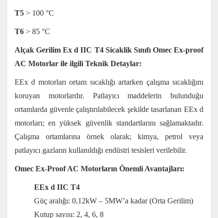
T5
> 100 °C
T6
> 85 °C
Alçak Gerilim Ex d IIC T4 Sicaklik Sınıfı Omec Ex-proof
AC Motorlar ile ilgili Teknik Detaylar:
EEx d motorları ortam sıcaklığı artarken çalışma sıcaklığını
koruyan motorlardır. Patlayıcı maddelerin bulunduğu
ortamlarda güvenle çalıştırılabilecek şekilde tasarlanan EEx d
motorları; en yüksek güvenlik standartlarını sağlamaktadır.
Çalışma ortamlarına örnek olarak; kimya, petrol veya
patlayıcı gazların kullanıldığı endüstri tesisleri verilebilir.
Omec Ex-Proof AC Motorların
Önemli Avantajları:
EEx d IIC T4
Güç aralığı: 0,12kW – 5MW’a kadar (Orta Gerilim)
Kutup sayısı: 2, 4, 6, 8