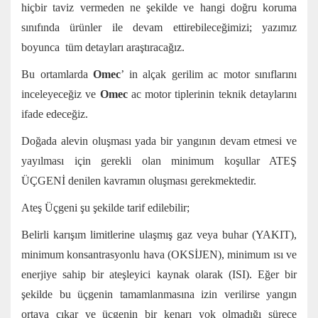
hiçbir taviz vermeden ne şekilde ve hangi doğru koruma
sınıfında ürünler ile devam ettirebileceğimizi; yazımız
boyunca tüm detayları araştıracağız.
Bu ortamlarda
Omec
’ in alçak gerilim ac motor sınıflarını
inceleyeceğiz ve
Omec
ac motor tiplerinin teknik detaylarını
ifade edeceğiz.
Doğada alevin oluşması yada bir yangının devam etmesi ve
yayılması için gerekli olan minimum koşullar ATEŞ
ÜÇGENİ denilen kavramın oluşması gerekmektedir.
Ateş Üçgeni şu şekilde tarif edilebilir;
Belirli karışım limitlerine ulaşmış gaz veya buhar (YAKIT),
minimum konsantrasyonlu hava (OKSİJEN), minimum ısı ve
enerjiye sahip bir ateşleyici kaynak olarak (ISI). Eğer bir
şekilde bu üçgenin tamamlanmasına izin verilirse yangın
ortaya çıkar ve üçgenin bir kenarı yok olmadığı sürece