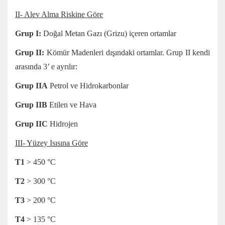
II- Alev Alma Riskine Göre
Grup I:
Doğal Metan Gazı (Grizu) içeren ortamlar
Grup II:
Kömür Madenleri dışındaki ortamlar. Grup II kendi
arasında 3’ e ayrılır:
Grup IIA
Petrol ve Hidrokarbonlar
Grup IIB
Etilen ve Hava
Grup IIC
Hidrojen
III- Yüzey Isısına Göre
T1
> 450 °C
T2
> 300 °C
T3
> 200 °C
T4
> 135 °C