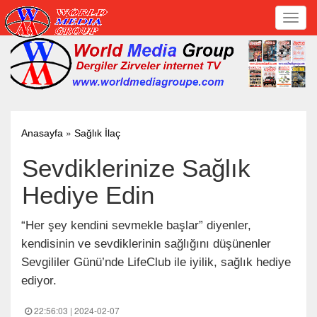
Toggl
navig
»
Anasayfa
Sağlık İlaç
Sevdiklerinize Sağlık
Hediye Edin
“Her şey kendini sevmekle başlar” diyenler,
kendisinin ve sevdiklerinin sağlığını düşünenler
Sevgililer Günü’nde LifeClub ile iyilik, sağlık hediye
ediyor.
22:56:03 | 2024-02-07