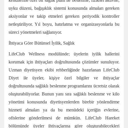
kendilerine özel bir sağlık planı ile beslenme, fiziksel aktivite,
uyku düzeni, bağışıklık sistemi konusunda almaları gereken
aksiyonlar ve takip etmeleri gereken periyodik kontroller
netleştiriliyor. Yıl boyu, hatırlatma ve organizasyonlarla bu
süreci yönetmeleri sağlanıyor.
İhtiyaca Göre Bütünsel İyilik, Sağlık
LifeClub Wellness modülünde; üyelerin iyilik hallerini
korumak için ihtiyaçları doğrultusunda çözümler sunuluyor.
Uzman diyetisyen ekibi rehberliğinde hazırlanan LifeClub
Diyet ile üyeler, kişiye özel bilgiler ve ihtiyaçlar
doğrultusunda sağlıklı beslenme programlarını ücretsiz olarak
oluşturabiliyorlar. Bunun yanı sıra sağlıklı beslenme ve kilo
yönetimi konusunda diyetisyenlerden birebir yönlendirme
hizmeti almaları ya da bu menüdeki içeriğin evlerine,
ofislerine gönderilmesi de mümkün. LifeClub Hareket
bölümünde üyeler ihtiyaçlarına göre oluşturabilecekleri