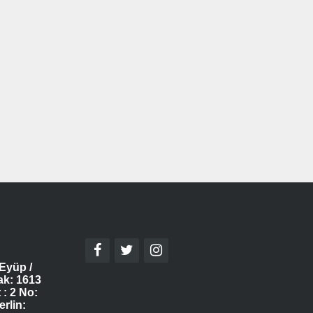
Eyüp /
ak: 1613
 : 2 No:
erlin: