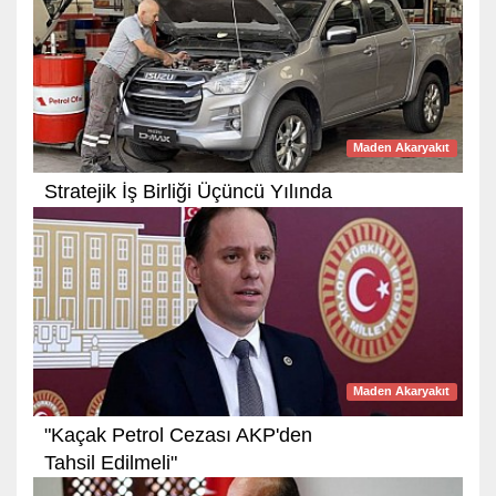
Maden Akaryakıt
Stratejik İş Birliği Üçüncü Yılında
Maden Akaryakıt
"Kaçak Petrol Cezası AKP'den
Tahsil Edilmeli"