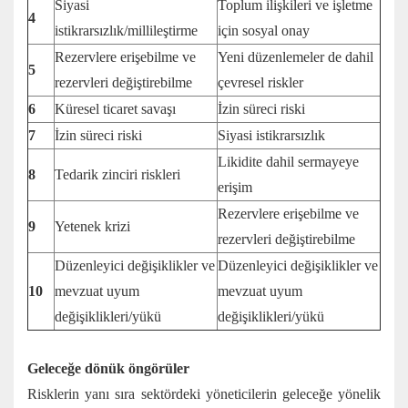
Siyasi
Toplum ilişkileri ve işletme
4
istikrarsızlık/millileştirme
için sosyal onay
Rezervlere erişebilme ve
Yeni düzenlemeler de dahil
5
rezervleri değiştirebilme
çevresel riskler
6
Küresel ticaret savaşı
İzin süreci riski
7
İzin süreci riski
Siyasi istikrarsızlık
Likidite dahil sermayeye
8
Tedarik zinciri riskleri
erişim
Rezervlere erişebilme ve
9
Yetenek krizi
rezervleri değiştirebilme
Düzenleyici değişiklikler ve
Düzenleyici değişiklikler ve
10
mevzuat uyum
mevzuat uyum
değişiklikleri/yükü
değişiklikleri/yükü
Geleceğe dönük öngörüler
Risklerin yanı sıra sektördeki yöneticilerin geleceğe yönelik