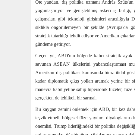
Öte yandan, dış politika uzmanı András Szűts'un da
yoğunlaştırıyor ve genişletilmiş askeri iş birliği
çalışmaları gibi teknoloji girişimleri aracılığıy
sıklıkla öngörülemeyen bir şekilde (Avrupa'da gö
stratejik tutarlılığı tehdit ediyor ve Amerikan çıkarl
gündeme getiriyor.
Geçen yıl, ABD'nin bölgede kalıcı stratejik ayak 
savunan ASEAN ülkelerini yabancılaştırması muh
Amerikan dış politikası konusunda biraz itidal gö
kadar diplomatik çıkış yolları aramak yerine bir 
manevra kabiliyetine sahip hipersonik füzeler, füze 
gerçekten de tehlikeli bir sarmal.
Bu kaygan zemini önlemek için ABD, bir kez daha a
teşvik etmeli, bölgesel füze yayılımı diyaloglarını d
önemlisi, Trump liderliğindeki bir politika değişikliğiy
yol ayrımında; Washington, silahlanma yarışını d