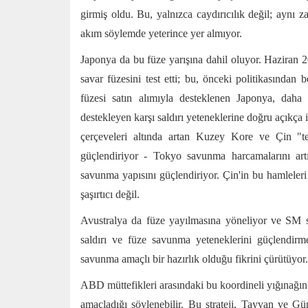
girmiş oldu. Bu, yalnızca caydırıcılık değil; aynı 
akım söylemde yeterince yer almıyor.
Japonya da bu füze yarışına dahil oluyor. Haziran 2
savar füzesini test etti; bu, önceki politikasında
füzesi satın alımıyla desteklenen Japonya, dah
destekleyen karşı saldırı yeteneklerine doğru açıkça
çerçeveleri altında artan Kuzey Kore ve Çin "t
güçlendiriyor - Tokyo savunma harcamalarını artı
savunma yapısını güçlendiriyor. Çin'in bu hamlele
şaşırtıcı değil.
Avustralya da füze yayılmasına yöneliyor ve SM s
saldırı ve füze savunma yeteneklerini güçlendir
savunma amaçlı bir hazırlık olduğu fikrini çürütüyor
ABD müttefikleri arasındaki bu koordineli yığınağın 
amaçladığı söylenebilir. Bu strateji, Tayvan ve 