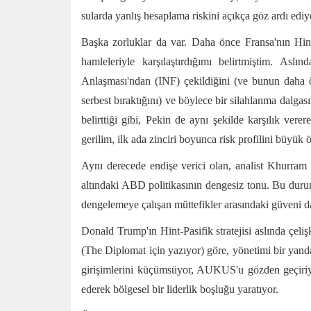
sularda yanlış hesaplama riskini açıkça göz ardı ediy
Başka zorluklar da var. Daha önce Fransa'nın Hint
hamleleriyle karşılaştırdığımı belirtmiştim. As
Anlaşması'ndan (INF) çekildiğini (ve bunun daha 
serbest bıraktığını) ve böylece bir silahlanma dalg
belirttiği gibi, Pekin de aynı şekilde karşılık ver
gerilim, ilk ada zinciri boyunca risk profilini büyük ö
Aynı derecede endişe verici olan, analist Khurram 
altındaki ABD politikasının dengesiz tonu. Bu duru
dengelemeye çalışan müttefikler arasındaki güveni d
Donald Trump'ın Hint-Pasifik stratejisi aslında çeli
(The Diplomat için yazıyor) göre, yönetimi bir yanda
girişimlerini küçümsüyor, AUKUS'u gözden geçiri
ederek bölgesel bir liderlik boşluğu yaratıyor.