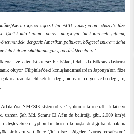
müttefiklerini içeren agresif bir ABD yaklaşımının etkisiyle füze
or. Çin'i kontrol altına almayı amaçlayan bu koordineli yığınak,
önetimindeki dengesiz Amerikan politikası, bölgesel istikrarı daha
e tehlikeli bir silahlanma yarışına sürüklenebilir.
"
iklenen ve zaten istikrarsız bir bölgeyi daha da istikrarsızlaştırma
a tanık oluyor. Filipinler'deki konuşlandırmalardan Japonya'nın füze
tratejik manzarada tehlikeli bir değişime işaret ediyor ve bu değişim,
.
 Adaları'na NMESIS sistemini ve Typhon orta menzilli fırlatıcıyı
e, uzman Şah Md. Şemrir El Af'ın da belirttiği gibi, 2.000 km'yi
teşleyebilen Typhon fırlatıcısını konuşlandırdığı hatırlanabilir.
k bir kısmı ve Güney Çin'in bazı bölgeleri "vuruş mesafesine"