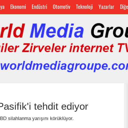
ya
Ekonomi
Endüstri
Otomotiv
Teknoloji
Yazarlar
Diğ
sifik'i tehdit ediyor
 ABD silahlanma yarışını körüklüyor.