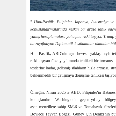
"
Hint-Pasifik, Filipinler, Japonya, Avustralya ve 
konuşlandırmalarında keskin bir artışa tanık oluy
yanlış hesaplamalara yol açma riski taşıyor. Trump y
da zayıflatıyor. Diplomatik kısıtlamalar olmadan bölg
Hint-Pasifik, ABD'nin aşırı hevesli yaklaşımıyla tet
riski taşıyan füze yayılımında tehlikeli bir tırmanış
testlerine kadar, gelişmiş silahların hızla artması, s
beklenmedik bir çatışmaya dönüşme tehlikesi taşıyor
Örneğin, Nisan 2025'te ABD, Filipinler'in Batanes
konuşlandırdı. Washington'ın geçen yıl aynı bölgey
aşan menzillere sahip SM-6 ve Tomahawk füzelerini a
Böylece Tayvan Boğazı, Güney Çin Denizi'nin büyü