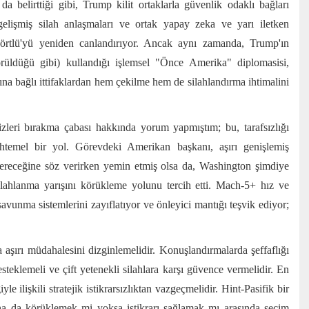
 belirttiği gibi, Trump kilit ortaklarla güvenlik odaklı bağları
, gelişmiş silah anlaşmaları ve ortak yapay zeka ve yarı iletken
la Dörtlü'yü yeniden canlandırıyor. Ancak aynı zamanda, Trump'ın
rüldüğü gibi) kullandığı işlemsel "Önce Amerika" diplomasisi,
arına bağlı ittifaklardan hem çekilme hem de silahlandırma ihtimalini
izleri bırakma çabası hakkında yorum yapmıştım; bu, tarafsızlığı
temel bir yol. Görevdeki Amerikan başkanı, aşırı genişlemiş
stereceğine söz verirken yemin etmiş olsa da, Washington şimdiye
silahlanma yarışını körükleme yolunu tercih etti. Mach-5+ hız ve
savunma sistemlerini zayıflatıyor ve önleyici mantığı teşvik ediyor;
şırı müdahalesini dizginlemelidir. Konuşlandırmalarda şeffaflığı
esteklemeli ve çift yetenekli silahlara karşı güvence vermelidir. En
le ilişkili stratejik istikrarsızlıktan vazgeçmelidir. Hint-Pasifik bir
aha da körüklemek mi yoksa istikrarı sağlamak mı arasında seçim