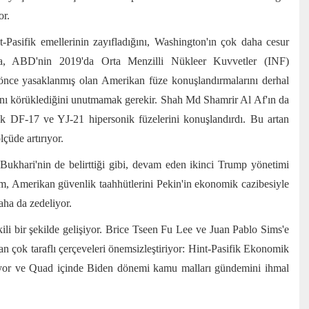
or.
-Pasifik emellerinin zayıfladığını, Washington'ın çok daha cesur
lında, ABD'nin 2019'da Orta Menzilli Nükleer Kuvvetler (INF)
önce yasaklanmış olan Amerikan füze konuşlandırmalarını derhal
asını körüklediğini unutmamak gerekir. Shah Md Shamrir Al Af'ın da
erek DF-17 ve YJ-21 hipersonik füzelerini konuşlandırdı. Bu artan
lçüde artırıyor.
Bukhari'nin de belirttiği gibi, devam eden ikinci Trump yönetimi
m, Amerikan güvenlik taahhütlerini Pekin'in ekonomik cazibesiyle
aha da zedeliyor.
şkili bir şekilde gelişiyor. Brice Tseen Fu Lee ve Juan Pablo Sims'e
n çok taraflı çerçeveleri önemsizleştiriyor: Hint-Pasifik Ekonomik
yor ve Quad içinde Biden dönemi kamu malları gündemini ihmal