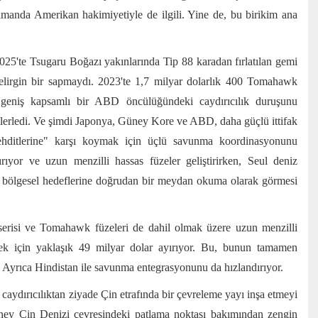
zamanda Amerikan hakimiyetiyle de ilgili. Yine de, bu birikim ana
025'te Tsugaru Boğazı yakınlarında Tip 88 karadan fırlatılan gemi
n belirgin bir sapmaydı. 2023'te 1,7 milyar dolarlık 400 Tomahawk
a geniş kapsamlı bir ABD öncülüğündeki caydırıcılık duruşunu
 ilerledi. Ve şimdi Japonya, Güney Kore ve ABD, daha güçlü ittifak
ehditlerine" karşı koymak için üçlü savunma koordinasyonunu
rıyor ve uzun menzilli hassas füzeler geliştirirken, Seul deniz
ri bölgesel hedeflerine doğrudan bir meydan okuma olarak görmesi
erisi ve Tomahawk füzeleri de dahil olmak üzere uzun menzilli
mek için yaklaşık 49 milyar dolar ayırıyor. Bu, bunun tamamen
. Ayrıca Hindistan ile savunma entegrasyonunu da hızlandırıyor.
caydırıcılıktan ziyade Çin etrafında bir çevreleme yayı inşa etmeyi
Güney Çin Denizi çevresindeki patlama noktası bakımından zengin