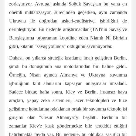
zorlaştırıyor. Avrupa, aslında Soğuk Savaş'tan bu yana en
önemli militarizasyon sürecinden geçerken, aynı zamanda
Ukrayna ile doğrudan askeri-endüstriyel işbirliğini de
derinleştiriyor. Bu nedenle araştırmacılar (TNI'nin Savaş ve
Barışlaştırma programını koordine eden Niamh Ní Bhriain
gibi), kıtanın "savaş yolunda" olduğunu savunuyorlar.
Dahası, on yıllarca stratejik kısıtlama imajı geliştiren Berlin,
şimdi bu dönüşümün ana motorlarından biri haline geldi.
Örneğin, Nisan ayında Almanya ve Ukrayna, savunma
işbirliğinin kilit alanlarını kapsayan anlaşmalar imzaladı.
Sadece birkaç hafta sonra, Kiev ve Berlin, insansız hava
araçları, yapay zeka sistemleri, lazer teknolojileri ve füze
geliştirme konularına odaklanan ortak bir savunma teknolojisi
girişimi olan "Cesur Almanya"yı başlattı. Berlin'in bir
zamanlar Kiev'e kask göndermekte bile tereddüt ettiğini
hatırlamakta fayda var. Bu nedenle, bu oldukça şaşırtıcı bir