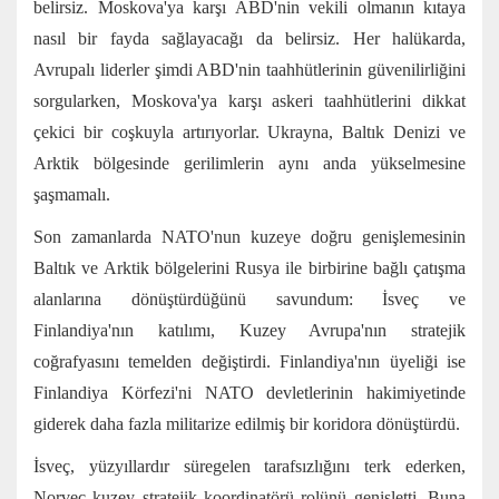
belirsiz. Moskova'ya karşı ABD'nin vekili olmanın kıtaya
nasıl bir fayda sağlayacağı da belirsiz. Her halükarda,
Avrupalı liderler şimdi ABD'nin taahhütlerinin güvenilirliğini
sorgularken, Moskova'ya karşı askeri taahhütlerini dikkat
çekici bir coşkuyla artırıyorlar. Ukrayna, Baltık Denizi ve
Arktik bölgesinde gerilimlerin aynı anda yükselmesine
şaşmamalı.
Son zamanlarda NATO'nun kuzeye doğru genişlemesinin
Baltık ve Arktik bölgelerini Rusya ile birbirine bağlı çatışma
alanlarına dönüştürdüğünü savundum: İsveç ve
Finlandiya'nın katılımı, Kuzey Avrupa'nın stratejik
coğrafyasını temelden değiştirdi. Finlandiya'nın üyeliği ise
Finlandiya Körfezi'ni NATO devletlerinin hakimiyetinde
giderek daha fazla militarize edilmiş bir koridora dönüştürdü.
İsveç, yüzyıllardır süregelen tarafsızlığını terk ederken,
Norveç kuzey stratejik koordinatörü rolünü genişletti. Buna