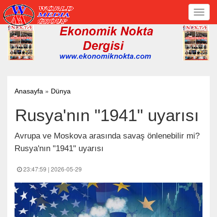
Toggl
navig
»
Anasayfa
Dünya
Rusya'nın "1941" uyarısı
Avrupa ve Moskova arasında savaş önlenebilir mi?
Rusya'nın "1941" uyarısı
23:47:59 | 2026-05-29