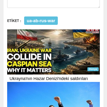
ua-ab-rus-war
ETİKET :
Dünya
Ukrayna'nın Hazar Denizi'ndeki saldırıları