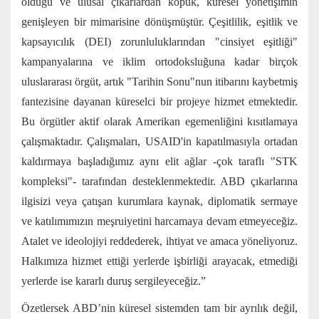
olduğu ve ulusal çıkarlardan kopuk, küresel yönetişimin
genişleyen bir mimarisine dönüşmüştür. Çeşitlilik, eşitlik ve
kapsayıcılık (DEI) zorunluluklarından "cinsiyet eşitliği"
kampanyalarına ve iklim ortodoksluğuna kadar birçok
uluslararası örgüt, artık "Tarihin Sonu"nun itibarını kaybetmiş
fantezisine dayanan küreselci bir projeye hizmet etmektedir.
Bu örgütler aktif olarak Amerikan egemenliğini kısıtlamaya
çalışmaktadır. Çalışmaları, USAID'in kapatılmasıyla ortadan
kaldırmaya başladığımız aynı elit ağlar -çok taraflı "STK
kompleksi"- tarafından desteklenmektedir. ABD çıkarlarına
ilgisizi veya çatışan kurumlara kaynak, diplomatik sermaye
ve katılımımızın meşruiyetini harcamaya devam etmeyeceğiz.
Atalet ve ideolojiyi reddederek, ihtiyat ve amaca yöneliyoruz.
Halkımıza hizmet ettiği yerlerde işbirliği arayacak, etmediği
yerlerde ise kararlı duruş sergileyeceğiz.”
Özetlersek ABD’nin küresel sistemden tam bir ayrılık değil,