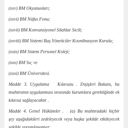
(xxv) BM Okyanusları;
(xxvi) BM Nüfus Fonu;
(xxvii) BM Konvansiyonel Silahlar Sicili;
(xxviii) BM Sistemi Baş Yöneticiler Koordinasyon Kurulu;
(xxix) BM Sistem Personel Koleji;
(xxx) BM Su; ve
(xxxi) BM Üniversitesi.
Madde 3. Uygulama Kılavuzu . Dışişleri Bakanı, bu
muhtıranın uygulanması sırasında kurumlara gerektiğinde ek
kılavuz sağlayacaktır .
Madde 4. Genel Hükümler . (a) Bu muhtıradaki hiçbir
şey aşağıdakileri zedeleyecek veya başka şekilde etkileyecek
şekilde yorumlanamaz: