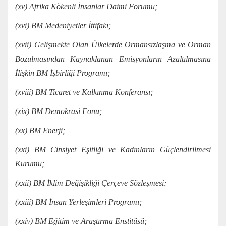
(xv) Afrika Kökenli İnsanlar Daimi Forumu;
(xvi) BM Medeniyetler İttifakı;
(xvii) Gelişmekte Olan Ülkelerde Ormansızlaşma ve Orman
Bozulmasından Kaynaklanan Emisyonların Azaltılmasına
İlişkin BM İşbirliği Programı;
(xviii) BM Ticaret ve Kalkınma Konferansı;
(xix) BM Demokrasi Fonu;
(xx) BM Enerji;
(xxi) BM Cinsiyet Eşitliği ve Kadınların Güçlendirilmesi
Kurumu;
(xxii) BM İklim Değişikliği Çerçeve Sözleşmesi;
(xxiii) BM İnsan Yerleşimleri Programı;
(xxiv) BM Eğitim ve Araştırma Enstitüsü;