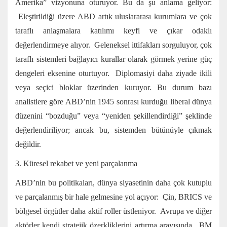
Amerika” vizyonuna oturuyor. Bu da şu anlama geliyor:
Eleştirildiği üzere ABD artık uluslararası kurumlara ve çok
taraflı anlaşmalara katılımı keyfi ve çıkar odaklı
değerlendirmeye alıyor. Geleneksel ittifakları sorguluyor, çok
taraflı sistemleri bağlayıcı kurallar olarak görmek yerine güç
dengeleri eksenine oturtuyor. Diplomasiyi daha ziyade ikili
veya seçici bloklar üzerinden kuruyor. Bu durum bazı
analistlere göre ABD’nin 1945 sonrası kurduğu liberal dünya
düzenini “bozduğu” veya “yeniden şekillendirdiği” şeklinde
değerlendiriliyor; ancak bu, sistemden bütünüyle çıkmak
değildir.
3. Küresel rekabet ve yeni parçalanma
ABD’nin bu politikaları, dünya siyasetinin daha çok kutuplu
ve parçalanmış bir hale gelmesine yol açıyor: Çin, BRICS ve
bölgesel örgütler daha aktif roller üstleniyor. Avrupa ve diğer
aktörler kendi stratejik özerkliklerini artırma arayışında. BM