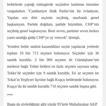
beldelerde yaptığı mitinglerde seçimlere katılımın önemine
vurgularken "Cumhuriyet Halk Partisi’nin bir evladıyım.
Yapılan son dört seçimin seçilmiş, mazbatalı genel
başkanıyım. Partide doğdum, partide büyüdüm. CHP’nin
seçilmiş genel başkanıyım. Beni seven, partisini seven herkes
yarın sandığa gidip CHP’ye oy verecek" demişti.
Yeniden belde statüsü kazandıkları seçim yapılacak yerlerde
toplam 10 bin 713 seçmen bulunuyor. Seçimler için 36
sandık kuruldu. 2 bin 969 seçmen ile Gümüşhane’nin
merkeze bağlı Tekke beldesi en fazla seçmen sayısına sahip.
Tekke’de seçimler için 9 sandık kuruldu. En az seçmen ise
Tokat’ın Yeşilyurt ilçesine bağlı Kuşçu beldesinde bulunuyor.
Kuşçu’da iki sandık kuruldu 710 seçmen sandık başına gitti.
***
Başta da söylediğimiz gibi yüzde 95'lerle Muhafazakar AKP