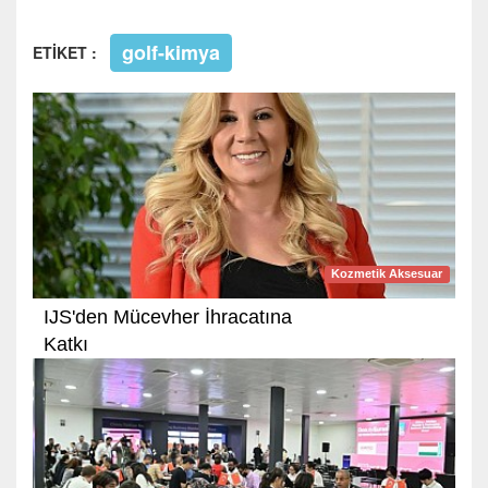
golf-kimya
ETİKET :
Kozmetik Aksesuar
IJS'den Mücevher İhracatına
Katkı