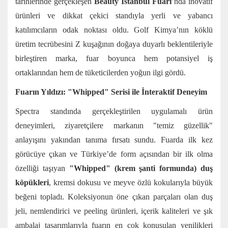
tarihlerinde gerçekleşen
Beauty İstanbul Fuarı
’nda inovatif
ürünleri ve dikkat çekici standıyla yerli ve yabancı
katılımcıların odak noktası oldu. Golf Kimya’nın köklü
üretim tecrübesini Z kuşağının doğaya duyarlı beklentileriyle
birleştiren marka, fuar boyunca hem potansiyel iş
ortaklarından hem de tüketicilerden yoğun ilgi gördü.
Fuarın Yıldızı: "Whipped" Serisi ile İnteraktif Deneyim
Spectra standında gerçekleştirilen uygulamalı ürün
deneyimleri, ziyaretçilere markanın "temiz güzellik"
anlayışını yakından tanıma fırsatı sundu. Fuarda ilk kez
görücüye çıkan ve Türkiye’de form açısından bir ilk olma
özelliği taşıyan
"Whipped" (krem şanti formunda) duş
köpükleri
, kremsi dokusu ve meyve özlü kokularıyla büyük
beğeni topladı. Koleksiyonun öne çıkan parçaları olan duş
jeli, nemlendirici ve peeling ürünleri, içerik kaliteleri ve şık
ambalaj tasarımlarıyla fuarın en çok konuşulan yenilikleri