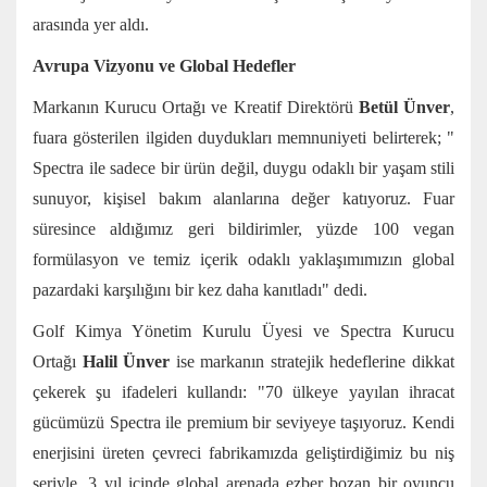
arasında yer aldı.
Avrupa Vizyonu ve Global Hedefler
Markanın Kurucu Ortağı ve Kreatif Direktörü
Betül Ünver
,
fuara gösterilen ilgiden duydukları memnuniyeti belirterek; "
Spectra ile sadece bir ürün değil, duygu odaklı bir yaşam stili
sunuyor, kişisel bakım alanlarına değer katıyoruz. Fuar
süresince aldığımız geri bildirimler, yüzde 100 vegan
formülasyon ve temiz içerik odaklı yaklaşımımızın global
pazardaki karşılığını bir kez daha kanıtladı" dedi.
Golf Kimya Yönetim Kurulu Üyesi ve Spectra Kurucu
Ortağı
Halil Ünver
ise markanın stratejik hedeflerine dikkat
çekerek şu ifadeleri kullandı: "70 ülkeye yayılan ihracat
gücümüzü Spectra ile premium bir seviyeye taşıyoruz. Kendi
enerjisini üreten çevreci fabrikamızda geliştirdiğimiz bu niş
seriyle, 3 yıl içinde global arenada ezber bozan bir oyuncu