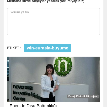
Merhaba sizde birşeyler yazarak yorum yapınız;
win-eurasia-buyume
ETİKET :
Enerji Elektrik Hidrojen
Enerjide Dışa Bağımlılığı