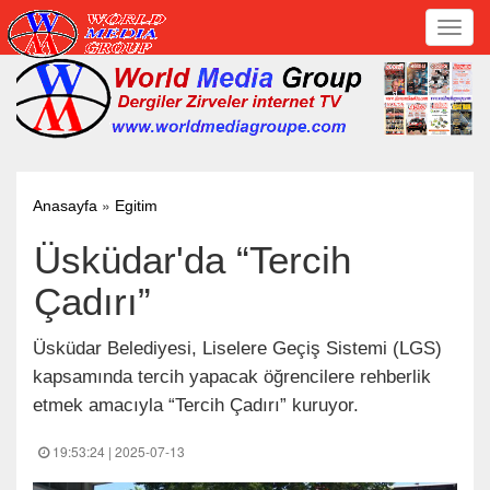
Toggl
navig
»
Anasayfa
Egitim
Üsküdar'da “Tercih
Çadırı”
Üsküdar Belediyesi, Liselere Geçiş Sistemi (LGS)
kapsamında tercih yapacak öğrencilere rehberlik
etmek amacıyla “Tercih Çadırı” kuruyor.
19:53:24 | 2025-07-13