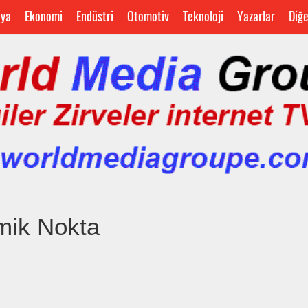
ya
Ekonomi
Endüstri
Otomotiv
Teknoloji
Yazarlar
Diğ
mik Nokta