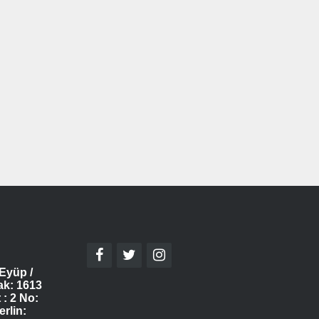
Eyüp /
ak: 1613
 : 2 No:
erlin: