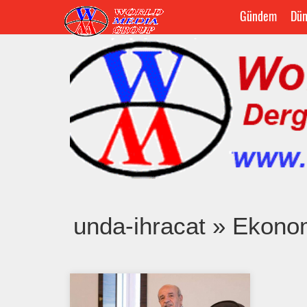
Gündem
Dün
unda-ihracat » Ekono