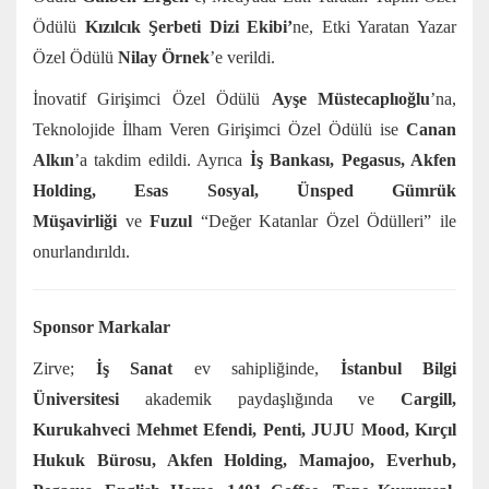
Ödülü
Kızılcık Şerbeti Dizi Ekibi’
ne, Etki Yaratan Yazar
Özel Ödülü
Nilay Örnek
’e verildi.
İnovatif Girişimci Özel Ödülü
Ayşe Müstecaplıoğlu
’na,
Teknolojide İlham Veren Girişimci Özel Ödülü ise
Canan
Alkın
’a takdim edildi. Ayrıca
İş Bankası, Pegasus, Akfen
Holding, Esas Sosyal, Ünsped
Gümrük
Müşavirliği
ve
Fuzul
“Değer Katanlar Özel Ödülleri” ile
onurlandırıldı.
Sponsor Markalar
Zirve;
İş Sanat
ev sahipliğinde,
İstanbul Bilgi
Üniversitesi
akademik paydaşlığında ve
Cargill,
Kurukahveci Mehmet Efendi, Penti, JUJU Mood, Kırçıl
Hukuk Bürosu, Akfen Holding, Mamajoo, Everhub,