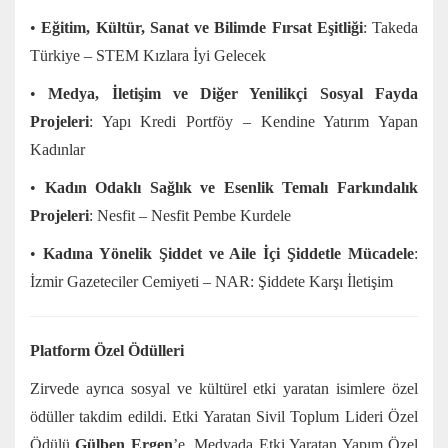
•
Eğitim, Kültür, Sanat ve Bilimde Fırsat Eşitliği
: Takeda
Türkiye – STEM Kızlara İyi Gelecek
•
Medya, İletişim ve Diğer Yenilikçi Sosyal Fayda
Projeleri
: Yapı Kredi Portföy – Kendine Yatırım Yapan
Kadınlar
•
Kadın Odaklı Sağlık ve Esenlik Temalı Farkındalık
Projeleri
: Nesfit – Nesfit Pembe Kurdele
•
Kadına Yönelik Şiddet ve Aile İçi Şiddetle Mücadele
:
İzmir Gazeteciler Cemiyeti – NAR: Şiddete Karşı İletişim
Platform Özel Ödülleri
Zirvede ayrıca sosyal ve kültürel etki yaratan isimlere özel
ödüller takdim edildi. Etki Yaratan Sivil Toplum Lideri Özel
Ödülü
Gülben Ergen
’e, Medyada Etki Yaratan Yapım Özel