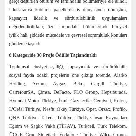
gerçekleştirilen oturum ve farkındalık bölümleriyle ele alındı.
Uluslararası katılımlı panellerde iş dünyasında dönüşüm,
kapsayıcı liderlik ve sürdürülebilirlik uygulamaları
değerlendirilirken; özel farkındalık bölümlerinde bireysel
iyilik hali, şiddetle mücadele ve çevresel sorumluluk konuları
gündeme taşındı.
8 Kategoride 30 Proje Ödülle Taçlandırıldı
Toplumsal cinsiyet eşitliği, kapsayıcılık ve sürdürülebilir
sosyal fayda odaklı projelerin öne çıktığı törende, Alarko
Holding, Arzum, Aygaz, Beko, Cargill Türkiye,
CarrefourSA, Çimsa, DeFacto, FLO Group, Hepsiburada,
Hyundai Motor Türkiye, İzmir Gazeteciler Cemiyeti, Koton,
L'Oréal Türkiye, Nesfit, Okey Türkiye, Opet, Orzax, Profilo,
QNB Türkiye, Takeda Türkiye, Türkiye İnsan Kaynakları
Eğitim ve Sağlık Vakfı (TİKAV), Turkcell, Türk Telekom,
ÜÇGE Grup Şirketleri, Vodafone Türkiye, Wilco Group,