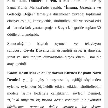
Farkındalık Ödülleri Töreni,
5 Mart 2026 tarihinde İş
Sanat Kültür Merkezi’nde yapıldı.
“İnsana, Gezegene ve
Geleceğe Değer”
temasıyla düzenlenen zirvede; toplumsal
cinsiyet eşitliği, kapsayıcılık, sürdürülebilirlik ve sosyal etki
alanlarında fark yaratan projeler 8 ayrı kategoride toplam 30
ödülle onurlandırıldı.
Sunuculuğunu başarılı oyuncu ve televizyon
sunucusu
Ceyda Düvenci
’nin üstlendiği zirve; iş dünyası,
sanat ve sivil toplum dünyasından birçok önemli ismi bir
araya getirdi.
Kadın Dostu Markalar Platformu Kurucu Başkanı
Nazlı
Demirel
yaptığı açılış konuşmasında, eşitliği söylemden
eyleme, eylemden ölçülebilir etkiye, etkiden sürdürülebilir
modele taşıma hedefiyle çalıştıklarını söyledi. Demirel,
“
Çünkü biliyoruz ki; insana değer vermeyen bir ekonomi
büyüyemez, gezegene değer vermeyen bir sistem