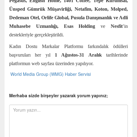
Pegasus, English Home, 1401 Coffee, Tepe Kurumsal,
Ünsped Gümrük Müşavirliği, Netafim, Koton, Molped,
Dedeman Otel, Orlife Global, Pusula Danışmanlık ve Adli
Muhasebe Uzmanlığı, Esas Holding
ve
Nesfit
’in
destekleriyle gerçekleştirildi.
Kadın Dostu Markalar Platformu farkındalık ödülleri
başvuruları her yıl
1 Ağustos-31 Aralık
tarihlerinde
platformun web sayfası üzerinden yapılıyor.
World Media Group (WMG) Haber Servisi
Merhaba sizde birşeyler yazarak yorum yapınız;