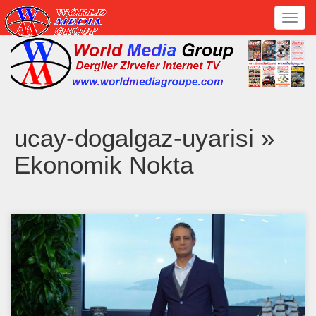
Toggl
navig
ucay-dogalgaz-uyarisi »
Ekonomik Nokta