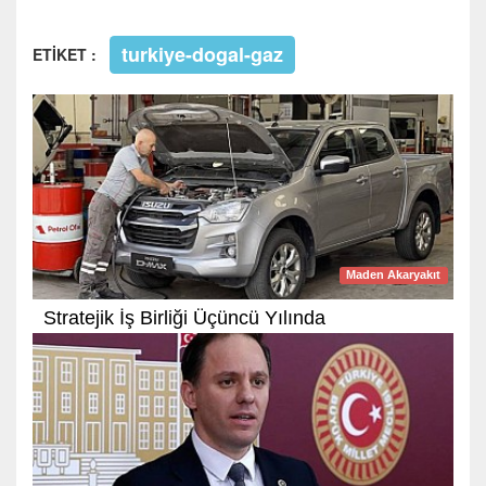
turkiye-dogal-gaz
ETİKET :
Maden Akaryakıt
Stratejik İş Birliği Üçüncü Yılında