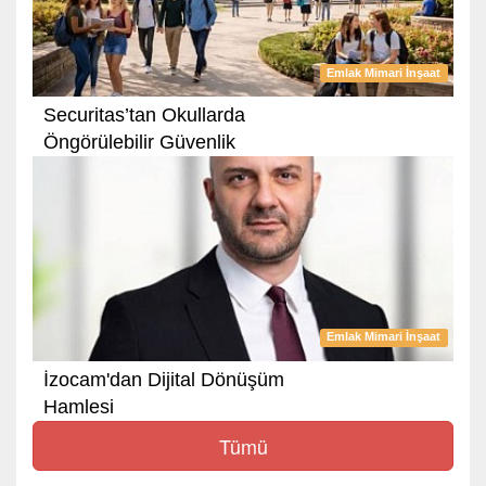
Emlak Mimari İnşaat
Securitas’tan Okullarda
Öngörülebilir Güvenlik
Emlak Mimari İnşaat
İzocam'dan Dijital Dönüşüm
Hamlesi
Tümü