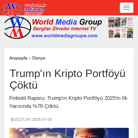
Toggl
navig
»
Anasayfa
Dünya
Trump'ın Kripto Portföyü
Çöktü
Finbold Raporu: Trump'ın Kripto Portföyü 2025'in İlk
Yarısında %78 Çöktü.
22:27:24 | 2025-07-03