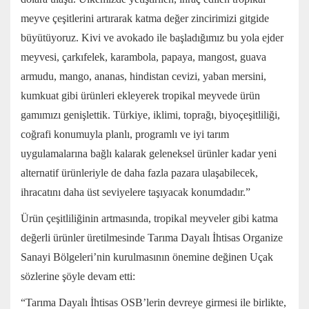
meyve çeşitlerini artırarak katma değer zincirimizi gitgide
büyütüyoruz. Kivi ve avokado ile başladığımız bu yola ejder
meyvesi, çarkıfelek, karambola, papaya, mangost, guava
armudu, mango, ananas, hindistan cevizi, yaban mersini,
kumkuat gibi ürünleri ekleyerek tropikal meyvede ürün
gamımızı genişlettik. Türkiye, iklimi, toprağı, biyoçeşitliliği,
coğrafi konumuyla planlı, programlı ve iyi tarım
uygulamalarına bağlı kalarak geleneksel ürünler kadar yeni
alternatif ürünleriyle de daha fazla pazara ulaşabilecek,
ihracatını daha üst seviyelere taşıyacak konumdadır.”
Ürün çeşitliliğinin artmasında, tropikal meyveler gibi katma
değerli ürünler üretilmesinde Tarıma Dayalı İhtisas Organize
Sanayi Bölgeleri’nin kurulmasının önemine değinen Uçak
sözlerine şöyle devam etti:
“Tarıma Dayalı İhtisas OSB’lerin devreye girmesi ile birlikte,