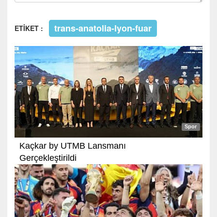
trans-anatolia-lyon-fuar
ETİKET :
Spor
Kaçkar by UTMB Lansmanı
Gerçekleştirildi