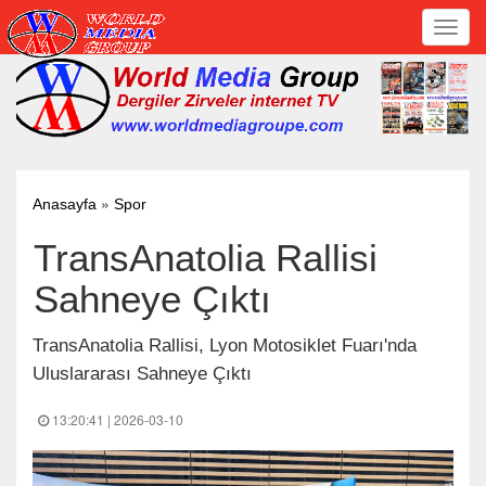
Toggl
navig
»
Anasayfa
Spor
TransAnatolia Rallisi
Sahneye Çıktı
TransAnatolia Rallisi, Lyon Motosiklet Fuarı'nda
Uluslararası Sahneye Çıktı
13:20:41 | 2026-03-10