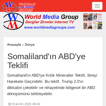
Toggl
navig
»
Anasayfa
Dünya
Somaliland'ın ABD'ye
Teklifi
Somaliland'ın ABD'ye Kritik Mineraller Teklifi, İbreyi
Harekete Geçirebilir. Bu teklif, Trump 2.0'ın
dikkatini çekebilir ve nihayetinde bölgesel bir ABD
dönüşümünü tetikleyebilir.
16:44:49 | 2025-08-03