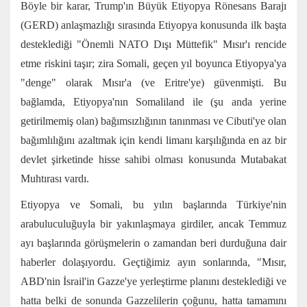
Böyle bir karar, Trump'ın Büyük Etiyopya Rönesans Barajı
(GERD) anlaşmazlığı sırasında Etiyopya konusunda ilk başta
desteklediği "Önemli NATO Dışı Müttefik" Mısır'ı rencide
etme riskini taşır; zira Somali, geçen yıl boyunca Etiyopya'ya
"denge" olarak Mısır'a (ve Eritre'ye) güvenmişti. Bu
bağlamda, Etiyopya'nın Somaliland ile (şu anda yerine
getirilmemiş olan) bağımsızlığının tanınması ve Cibuti'ye olan
bağımlılığını azaltmak için kendi limanı karşılığında en az bir
devlet şirketinde hisse sahibi olması konusunda Mutabakat
Muhtırası vardı.
Etiyopya ve Somali, bu yılın başlarında Türkiye'nin
arabuluculuğuyla bir yakınlaşmaya girdiler, ancak Temmuz
ayı başlarında görüşmelerin o zamandan beri durduğuna dair
haberler dolaşıyordu. Geçtiğimiz ayın sonlarında, "Mısır,
ABD'nin İsrail'in Gazze'ye yerleştirme planını desteklediği ve
hatta belki de sonunda Gazzelilerin çoğunu, hatta tamamını