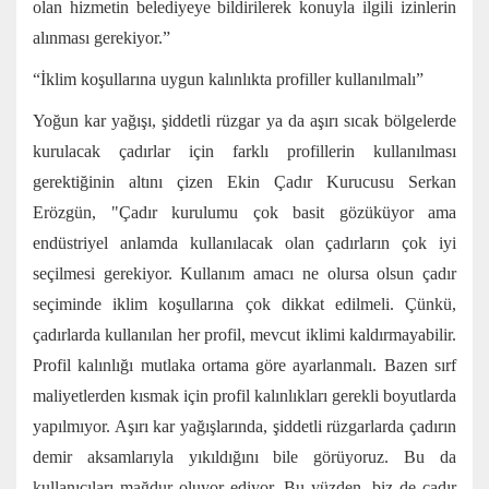
olan hizmetin belediyeye bildirilerek konuyla ilgili izinlerin
alınması gerekiyor.”
“İklim koşullarına uygun kalınlıkta profiller kullanılmalı”
Yoğun kar yağışı, şiddetli rüzgar ya da aşırı sıcak bölgelerde
kurulacak çadırlar için farklı profillerin kullanılması
gerektiğinin altını çizen Ekin Çadır Kurucusu Serkan
Erözgün, "Çadır kurulumu çok basit gözüküyor ama
endüstriyel anlamda kullanılacak olan çadırların çok iyi
seçilmesi gerekiyor. Kullanım amacı ne olursa olsun çadır
seçiminde iklim koşullarına çok dikkat edilmeli. Çünkü,
çadırlarda kullanılan her profil, mevcut iklimi kaldırmayabilir.
Profil kalınlığı mutlaka ortama göre ayarlanmalı. Bazen sırf
maliyetlerden kısmak için profil kalınlıkları gerekli boyutlarda
yapılmıyor. Aşırı kar yağışlarında, şiddetli rüzgarlarda çadırın
demir aksamlarıyla yıkıldığını bile görüyoruz. Bu da
kullanıcıları mağdur oluyor ediyor. Bu yüzden, biz de çadır