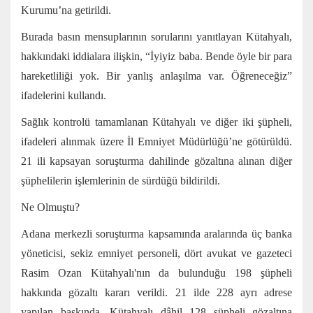
Kurumu’na getirildi.
Burada basın mensuplarının sorularını yanıtlayan Kütahyalı,
hakkındaki iddialara ilişkin, “İyiyiz baba. Bende öyle bir para
hareketliliği yok. Bir yanlış anlaşılma var. Öğreneceğiz”
ifadelerini kullandı.
Sağlık kontrolü tamamlanan Kütahyalı ve diğer iki şüpheli,
ifadeleri alınmak üzere İl Emniyet Müdürlüğü’ne götürüldü.
21 ili kapsayan soruşturma dahilinde gözaltına alınan diğer
şüphelilerin işlemlerinin de sürdüğü bildirildi.
Ne Olmuştu?
Adana merkezli soruşturma kapsamında aralarında üç banka
yöneticisi, sekiz emniyet personeli, dört avukat ve gazeteci
Rasim Ozan Kütahyalı'nın da bulunduğu 198 şüpheli
hakkında gözaltı kararı verildi. 21 ilde 228 ayrı adrese
yapılan baskında, Kütahyalı dâhil 128 şüpheli gözaltına