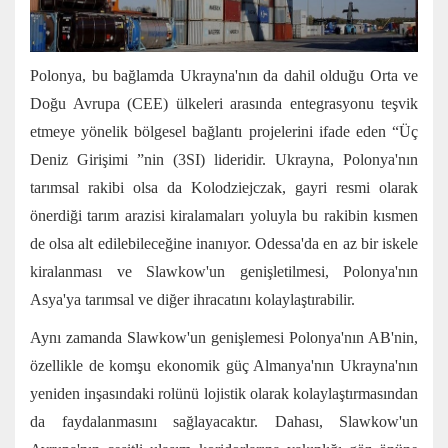
Polonya, bu bağlamda Ukrayna'nın da dahil olduğu Orta ve
Doğu Avrupa (CEE) ülkeleri arasında entegrasyonu teşvik
etmeye yönelik bölgesel bağlantı projelerini ifade eden “Üç
Deniz Girişimi ”nin (3SI) lideridir. Ukrayna, Polonya'nın
tarımsal rakibi olsa da Kolodziejczak, gayri resmi olarak
önerdiği tarım arazisi kiralamaları yoluyla bu rakibin kısmen
de olsa alt edilebileceğine inanıyor. Odessa'da en az bir iskele
kiralanması ve Slawkow'un genişletilmesi, Polonya'nın
Asya'ya tarımsal ve diğer ihracatını kolaylaştırabilir.
Aynı zamanda Slawkow'un genişlemesi Polonya'nın AB'nin,
özellikle de komşu ekonomik güç Almanya'nın Ukrayna'nın
yeniden inşasındaki rolünü lojistik olarak kolaylaştırmasından
da faydalanmasını sağlayacaktır. Dahası, Slawkow'un