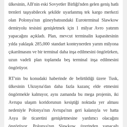
ülkesinin, AB'nin eski Sovyetler Birliği'nden gelen geniş hatlı
trenleri taşıyabilecek şekilde uyarlanmış tek kargo merkezi
olan Polonya'nın güneybatısındaki Euroterminal Slawkow
demiryolu tesisini genişletmek için 1 milyar Avro yatırım
yapacağını açıkladı. Plan, mevcut terminalin kapasitesinin
yılda yaklaşık 285,000 standart konteynerden yarım milyona
çıkarılmasını ve bir terminal daha inşa edilmesini öngörürken,
uzun vadeli plan toplamda beş terminal inşa edilmesini
öngörüyor.
RT'nin bu konudaki haberinde de belirtildiği üzere Tusk,
ülkesinin Ukrayna'dan daha fazla kazanç elde etmesini
öngörmekle kalmıyor, aynı zamanda bu mega projenin, iki
Avrupa ulaşım koridorunun kesiştiği noktada yer alması
nedeniyle Polonya'nın Avrupa'nın geri kalanıyla ve hatta
Asya ile ticaretini genişletmesine yardımcı olacağını
öngörüyor. Polonya'nın Slawkow üzerinden yapacağı