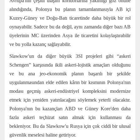
Avrupa'nın çeşitli ulaşım koridorlarına yakınlığı göz önüne
alındığında, Polonya bu planın tamamlanmasıyla AB içi
Kuzey-Güney ve Doğu-Batı ticaretinde daha büyük bir rol
oynayabilir. Sadece bu da değil, aynı zamanda diğer bazı AB
üyelerinin MC üzerinden Asya ile ticaretini kolaylaştırabilir
ve bu yolla kazanç sağlayabilir.
Slawkow'un da diğer büyük 3SI projeleri gibi “askeri
Schengen” karşısında ikili askeri-lojistik amaçları olduğunu
ve bu ana jeo-ekonomik planın başarılı bir şekilde
uygulanmasından elde edilen kârın bir kısmının Polonya'nın
modası geçmiş askeri-endüstriyel kompleksini modernize
etmek için yeniden yatırılacağını söylemek yeterli olacaktır.
Polonya'nın bu kazançları ABD ve Güney Kore'den daha
fazla askeri teçhizat satın almak için kullanması da
bekleniyor. Bu da Slawkow'u Rusya için çok ciddi bir ulusal
güvenlik meselesi haline getiriyor.