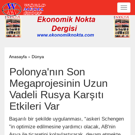
Toggl
navig
»
Anasayfa
Dünya
Polonya'nın Son
Megaprojesinin Uzun
Vadeli Rusya Karşıtı
Etkileri Var
Başarılı bir şekilde uygulanması, “askeri Schengen
”in optimize edilmesine yardımcı olacak, AB'nin
Asya ile ticaretini kolaylaştırarak, devam etmekte