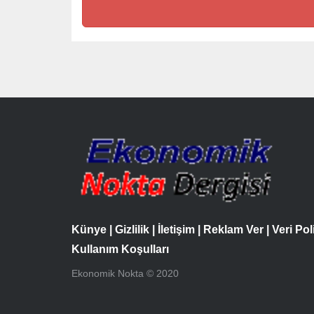
Künye
|
Gizlilik
|
İletişim
|
Reklam Ver
|
Veri Pol
Kullanım Koşulları
Ekonomik Nokta © 2020