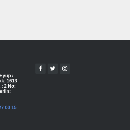
Eyüp /
ak: 1613
 : 2 No:
erlin:
27 00 15