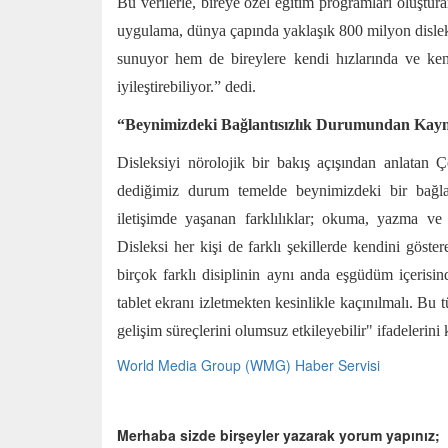
Bu verilerle, bireye özel eğitim programları oluştura
uygulama, dünya çapında yaklaşık 800 milyon disleks
sunuyor hem de bireylere kendi hızlarında ve ke
iyileştirebiliyor.” dedi.
“Beynimizdeki Bağlantısızlık Durumundan Kay
Disleksiyi nörolojik bir bakış açışından anlata
dediğimiz durum temelde beynimizdeki bir bağlant
iletişimde yaşanan farklılıklar; okuma, yazma ve
Disleksi her kişi de farklı şekillerde kendini göste
birçok farklı disiplinin aynı anda eşgüdüm içerisin
tablet ekranı izletmekten kesinlikle kaçınılmalı. Bu
gelişim süreçlerini olumsuz etkileyebilir" ifadelerini 
World Media Group (WMG) Haber Servisi
Merhaba sizde birşeyler yazarak yorum yapınız;