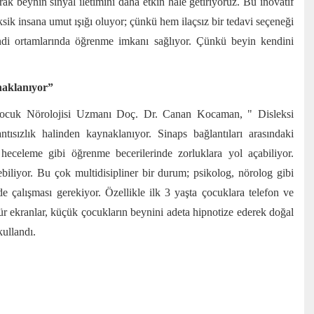
rak beynin sinyal iletimini daha etkin hale getiriyoruz. Bu inovatif
ik insana umut ışığı oluyor; çünkü hem ilaçsız bir tedavi seçeneği
ndi ortamlarında öğrenme imkanı sağlıyor. Çünkü beyin kendini
naklanıyor”
n Çocuk Nörolojisi Uzmanı Doç. Dr. Canan Kocaman, " Disleksi
ısızlık halinden kaynaklanıyor. Sinaps bağlantıları arasındaki
 heceleme gibi öğrenme becerilerinde zorluklara yol açabiliyor.
rebiliyor. Bu çok multidisipliner bir durum; psikolog, nörolog gibi
de çalışması gerekiyor. Özellikle ilk 3 yaşta çocuklara telefon ve
 tür ekranlar, küçük çocukların beynini adeta hipnotize ederek doğal
kullandı.