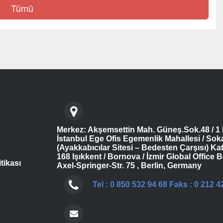
Tümü
Merkez: Akşemsettin Mah. Güneş.Sok.48 / 1 
İstanbul Ege Ofis Egemenlik Mahallesi / Sok
(Ayakkabıcılar Sitesi – Bedesten Çarşısı) Kat
168 Işıkkent / Bornova / İzmir Global Office B
itikası
Axel-Springer-Str. 75 , Berlin, Germany
Tel : 0 850 532 94 68 Faks : 0 212 4