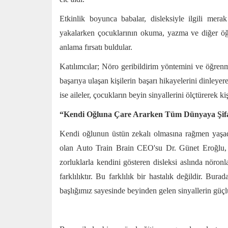
Etkinlik boyunca babalar, disleksiyle ilgili merak
yakalarken çocuklarının okuma, yazma ve diğer öğre
anlama fırsatı buldular.
Katılımcılar; Nöro geribildirim yöntemini ve öğren
başarıya ulaşan kişilerin başarı hikayelerini dinleye
ise aileler, çocukların beyin sinyallerini ölçtürerek ki
“Kendi Oğluna Çare Ararken Tüm Dünyaya Şif
Kendi oğlunun üstün zekalı olmasına rağmen yaşad
olan Auto Train Brain CEO'su Dr. Günet Eroğlu, 
zorluklarla kendini gösteren disleksi aslında nöronl
farklılıktır. Bu farklılık bir hastalık değildir. B
başlığımız sayesinde beyinden gelen sinyallerin güçlü