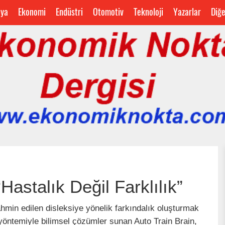
ya
Ekonomi
Endüstri
Otomotiv
Teknoloji
Yazarlar
Diğ
astalık Değil Farklılık”
hmin edilen disleksiye yönelik farkındalık oluşturmak
yöntemiyle bilimsel çözümler sunan Auto Train Brain,