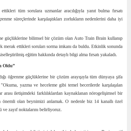
 ettikleri tüm sorulara uzmanlar aracılığıyla yanıt bulma fırsatı
nme süreçlerinde karşılaştıkları zorlukların nedenlerini daha iyi
me güçlüklerine bilimsel bir çözüm olan Auto Train Brain kullanıp
rek merak ettikleri soruları sorma imkanı da buldu. Etkinlik sonunda
şiselleştirilmiş eğitim hakkında detaylı bilgi alma fırsatı yakaladı.
a Oldu”
ığı öğrenme güçlüklerine bir çözüm arayışıyla tüm dünyaya şifa
"Okuma, yazma ve heceleme gibi temel becerilerde karşılaşılan
ar arası iletişimdeki farklılıklardan kaynaklanan nörogelişimsel bir
urada önemli olan beynimizi anlamak. O nedenle biz 14 kanallı özel
 ve zayıf noktalarını belirliyoruz.