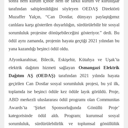
sonra hem kurum içinde hem de farklı kurum ve kuruluşlar
tarafından sahiplenildiğini söyleyen OEDAŞ Direktörü
Muzaffer Yalçın, “Can Dostlar, dünyayı paylaştığımız
canlılara karşı gösterilen duyarlılığın, sürdürülebilir bir sosyal
sorumluluk projesine dönüşebileceğini gösteriyor.” dedi. Bu
ödül aynı zamanda, projenin hayata geçtiği 2021 yılından bu
yana kazandığı beşinci ödül oldu.
Afyonkarahisar, Bilecik, Eskişehir, Kütahya ve Uşak’ta
elektrik dağıtım hizmeti sağlayan
Osmangazi Elektrik
Dağıtım AŞ (OEDAŞ)
tarafından 2021 yılında hayata
geçirilen Can Dostlar sosyal sorumluluk projesi, bu yıl ilk,
toplamda ise beşinci ödüle kez ödüle layık görüldü. Proje,
ABD merkezli uluslararası ödül programı olan Communitas
Awards’ta ‘Şirket Sponsorluğunda Gönüllü Proje’
kategorisinde ödül aldı. Program; kurumsal sosyal
sorumluluk, sürdürülebilirlik ve toplumsal gönüllülük