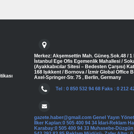
Merkez: Akşemsettin Mah. Güneş.Sok.48 / 1 
İstanbul Ege Ofis Egemenlik Mahallesi / Sok
(Ayakkabıcılar Sitesi – Bedesten Çarşısı) Kat
168 Işıkkent / Bornova / İzmir Global Office B
itikası
Axel-Springer-Str. 75 , Berlin, Germany
Tel : 0 850 532 94 68 Faks : 0 212 4
gazete.haber@gmail.com Genel Yayın Yöne
İlker Kaplan:0 505 400 94 34 İdari-Reklam Ha
Karabay:0 505 400 94 33 Muhasebe-Düzgün
542 292 83 85 Reklam Müdürü- Zafer Altın: 0