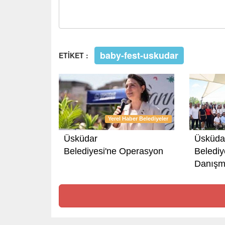
baby-fest-uskudar
ETİKET :
Yerel Haber Belediyeler
Üsküdar
Üsküda
Belediyesi'ne Operasyon
Belediy
Danışm