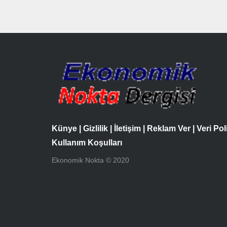
Künye
|
Gizlilik
|
İletişim
|
Reklam Ver
|
Veri Pol
Kullanım Koşulları
Ekonomik Nokta © 2020