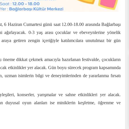
t, 6 Haziran Cumartesi günü saat 12.00-18.00 arasında Bağlarbaşı
ini ağırlayacak. 0-3 yaş arası çocuklar ve ebeveynlerine yönelik
 araya getiren zengin içeriğiyle katılımcılara unutulmaz bir gün
ı öneme dikkat çekmek amacıyla hazırlanan festivalde, çocukların
ayacak etkinlikler yer alacak. Gün boyu sürecek program kapsamında
rken, uzman isimlerin bilgi ve deneyimlerinden de yararlanma fırsatı
leşileri, konserler, yarışmalar ve sahne etkinlikleri yer alacak.
an duyusal oyun alanları ise miniklerin keşfetme, öğrenme ve