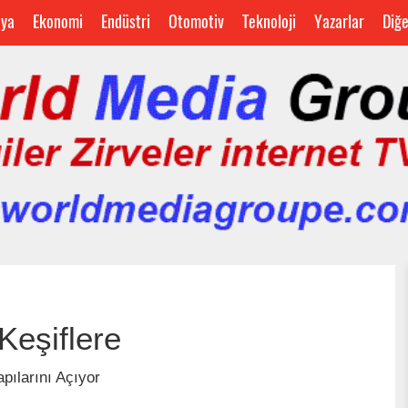
ya
Ekonomi
Endüstri
Otomotiv
Teknoloji
Yazarlar
Diğ
Keşiflere
pılarını Açıyor