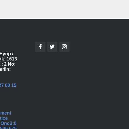
Eyüp /
ak: 1613
 : 2 No:
erlin:
27 00 15
tmeni
tice
 Öncü:0
 546 675