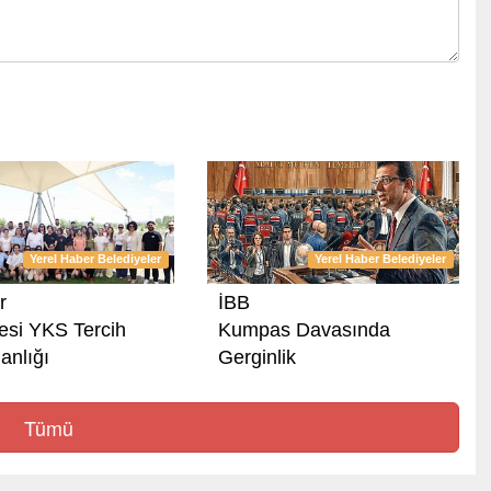
Yerel Haber Belediyeler
Yerel Haber Belediyeler
r
İBB
esi YKS Tercih
Kumpas Davasında
anlığı
Gerginlik
Tümü