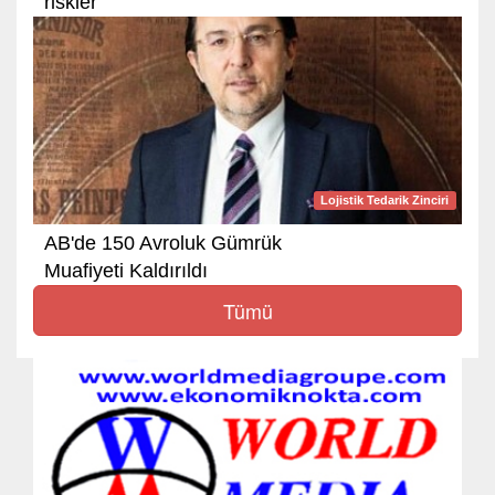
riskler
Lojistik Tedarik Zinciri
AB'de 150 Avroluk Gümrük
Muafiyeti Kaldırıldı
Tümü