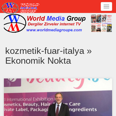
Toggl
navig
kozmetik-fuar-italya »
Ekonomik Nokta