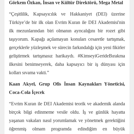
Görkem Özkan, İnsan ve Kültür Direktörü, Mega Metal
“Çeşitlilik, Kapsayıcılık ve Hakkaniyet (DEI) üzerine
Türkiye’de bir ilk olan Evrim Kuran ile DEI Akademisi'nin
ilk mezunlarından biri olmanın ayrıcalığını bir rozet gibi
taşıyorum. Kapağı açılamayan konuları cesaretle tartışmak,
gerçeklerle yüzleşmek ve sürecin farkındalığı için yeni fikirler
geliştirmek tartışmasız harikaydı. #KimseyiGerideBırakma
ilkesini benimseyerek, daha kapsayıcı bir iş dünyası için
kolları sıvama vakti.”
Kaan Akyel, Grup Ofis İnsan Kaynakları Yöneticisi,
Coca-Cola İçecek
“Evrim Kuran ile DEI Akademisi teorik ve akademik alanda
birçok bilgi edinmeme vesile oldu. İş ve günlük hayatta
yaşanan vakaları nasıl yorumlamak ve yönetmek gerektiğini
öğrenmiş olmam programda edindiğim en büyük