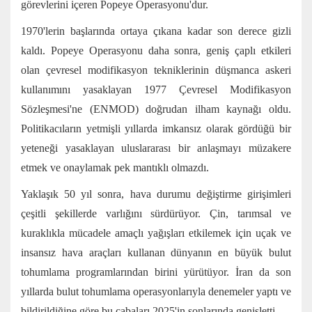
görevlerini içeren Popeye Operasyonu'dur.
1970'lerin başlarında ortaya çıkana kadar son derece gizli
kaldı. Popeye Operasyonu daha sonra, geniş çaplı etkileri
olan çevresel modifikasyon tekniklerinin düşmanca askeri
kullanımını yasaklayan 1977 Çevresel Modifikasyon
Sözleşmesi'ne (ENMOD) doğrudan ilham kaynağı oldu.
Politikacıların yetmişli yıllarda imkansız olarak gördüğü bir
yeteneği yasaklayan uluslararası bir anlaşmayı müzakere
etmek ve onaylamak pek mantıklı olmazdı.
Yaklaşık 50 yıl sonra, hava durumu değiştirme girişimleri
çeşitli şekillerde varlığını sürdürüyor. Çin, tarımsal ve
kuraklıkla mücadele amaçlı yağışları etkilemek için uçak ve
insansız hava araçları kullanan dünyanın en büyük bulut
tohumlama programlarından birini yürütüyor. İran da son
yıllarda bulut tohumlama operasyonlarıyla denemeler yaptı ve
bildirildiğine göre bu çabaları 2025'in sonlarında genişletti.