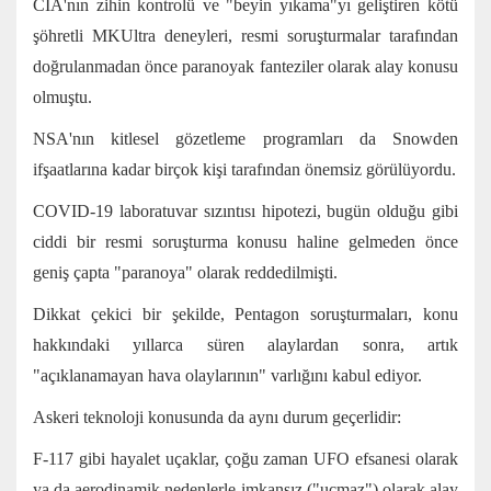
CIA'nın zihin kontrolü ve "beyin yıkama"yı geliştiren kötü
şöhretli MKUltra deneyleri, resmi soruşturmalar tarafından
doğrulanmadan önce paranoyak fanteziler olarak alay konusu
olmuştu.
NSA'nın kitlesel gözetleme programları da Snowden
ifşaatlarına kadar birçok kişi tarafından önemsiz görülüyordu.
COVID-19 laboratuvar sızıntısı hipotezi, bugün olduğu gibi
ciddi bir resmi soruşturma konusu haline gelmeden önce
geniş çapta "paranoya" olarak reddedilmişti.
Dikkat çekici bir şekilde, Pentagon soruşturmaları, konu
hakkındaki yıllarca süren alaylardan sonra, artık
"açıklanamayan hava olaylarının" varlığını kabul ediyor.
Askeri teknoloji konusunda da aynı durum geçerlidir:
F-117 gibi hayalet uçaklar, çoğu zaman UFO efsanesi olarak
ya da aerodinamik nedenlerle imkansız ("uçmaz") olarak alay