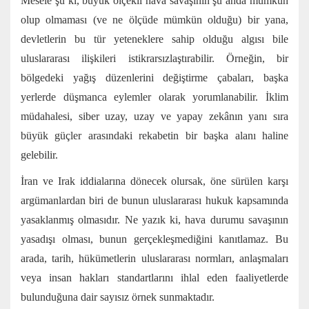
Mesele şu ki, büyük ölçekli hava savaşının şu anda mümkün
olup olmaması (ve ne ölçüde mümkün olduğu) bir yana,
devletlerin bu tür yeteneklere sahip olduğu algısı bile
uluslararası ilişkileri istikrarsızlaştırabilir. Örneğin, bir
bölgedeki yağış düzenlerini değiştirme çabaları, başka
yerlerde düşmanca eylemler olarak yorumlanabilir. İklim
müdahalesi, siber uzay, uzay ve yapay zekânın yanı sıra
büyük güçler arasındaki rekabetin bir başka alanı haline
gelebilir.
İran ve Irak iddialarına dönecek olursak, öne sürülen karşı
argümanlardan biri de bunun uluslararası hukuk kapsamında
yasaklanmış olmasıdır. Ne yazık ki, hava durumu savaşının
yasadışı olması, bunun gerçekleşmediğini kanıtlamaz. Bu
arada, tarih, hükümetlerin uluslararası normları, anlaşmaları
veya insan hakları standartlarını ihlal eden faaliyetlerde
bulunduğuna dair sayısız örnek sunmaktadır.