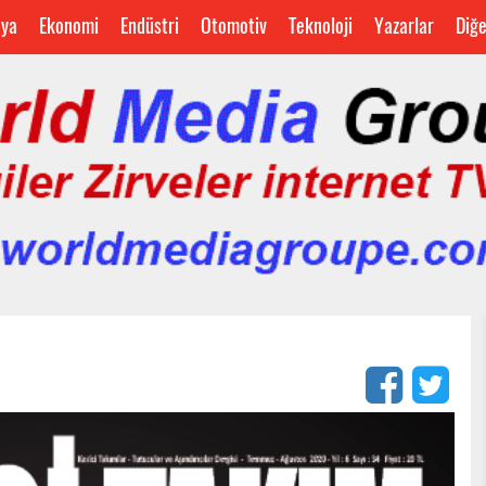
ya
Ekonomi
Endüstri
Otomotiv
Teknoloji
Yazarlar
Diğ