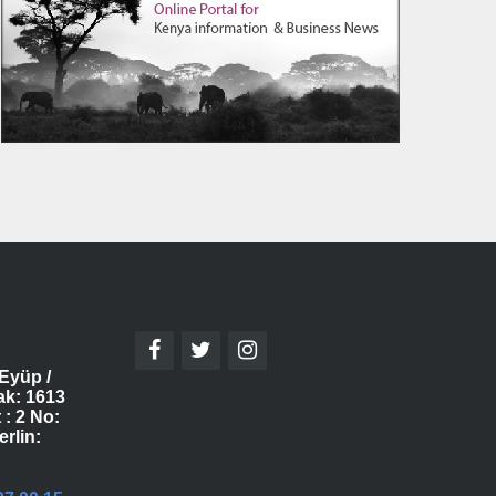
Eyüp /
ak: 1613
 : 2 No:
erlin: