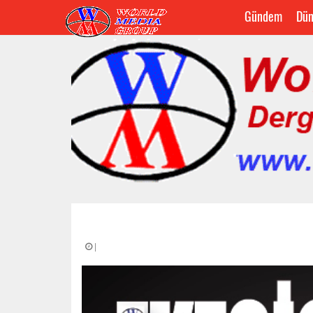
Gündem
Dün
|