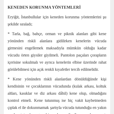
KENEDEN KORUNMA YÖNTEMLERİ
Eryiğit, İstanbullular için keneden korunma yöntemlerini şu
şekilde sıraladı;
* Tarla, bağ, bahçe, orman ve piknik alanları gibi kene
yönünden riskli alanlara gidilirken kenelerin vücuda
girmesini engellemek maksadıyla mümkün olduğu kadar
vücudu örten giysiler giyilmeli. Pantolon paçaları çorapların
içerisine sokulmalı ve ayrıca kenelerin elbise üzerinde rahat
görülebilmesi için açık renkli kıyafetler tercih edilmelidir.
* Kene yönünden riskli alanlardan dönüldüğünde kişi
kendisinin ve çocuklarının vücudunda (kulak arkası, koltuk
altları, kasıklar ve diz arkası dâhil) kene olup, olmadığını
kontrol etmeli. Kene tutunmuş ise hiç vakit kaybetmeden
çıplak el ile dokunmamak şartıyla vücuda tutunduğu en yakın