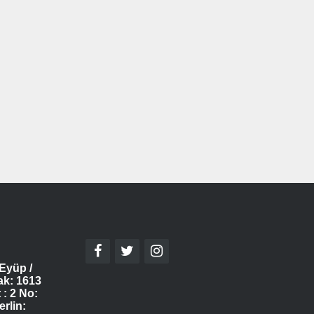
Eyüp /
ak: 1613
 : 2 No:
erlin: