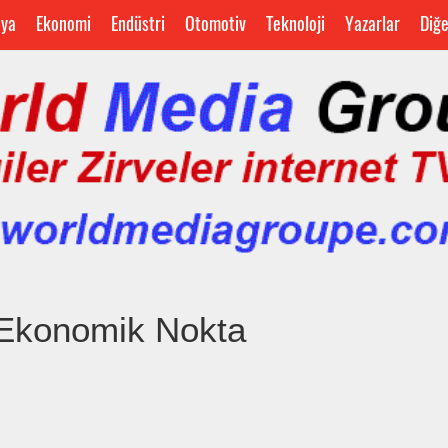
ya
Ekonomi
Endüstri
Otomotiv
Teknoloji
Yazarlar
Diğ
» Ekonomik Nokta