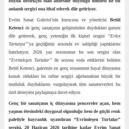
büyük destekçisi olan annesine duyduğu minneti ise bu
anlamlı sergiyi ona ithaf ederek dile getiriyor.
Evrim Sanat Galerisi’nin kurucusu ve yöneticisi
Betül
Ketenci
de genç sanatçının gelişiminden duydukları gururu
dile getirerek, genç yeteneğin ilk kişisel sergisi
“Evlex
Tartunya”
’ya geçtiğimiz sezonda ev sahipliği yaptıklarını
hatırlatıyor. 2026 yaz sezonunun bu son sergisi olan
“Evrimleşen Turtalar”
ile sezona veda ettiklerini belirten
Betül Ketenci, galerinin en genç ressamının hayal dünyasına
konuk oldukları bu rafine sergiyi ağırlamaktan büyük bir
mutluluk duyduklarını vurgulayarak tüm sanatseverleri bu
özel deneyimi paylaşmaya davet ediyor.
Genç bir sanatçının iç dünyasına pencereler açan, hem
yaşının ötesindeki duygusal olgunluğu hem de güçlü renk
paletiyle hayranlık uyandıran “Evrimleşen Turtalar”
sergisi, 20 Haziran 2026 tarihine kadar Evrim Sanat