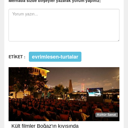
Merhaba sizde birşeyler yazarak yorum yapınız;
evrimlesen-turtalar
ETİKET :
Kültür Sanat
Kült filmler Boğaz'ın kıyısında