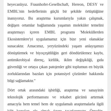
heyecanlıyız. Fraunhofer-Gesellschaft, Hereon, DESY ve
EMBL'nin hedeflerinin güçlü bir şekilde örtüştüğüne
inanıyoruz. Bu araştırma kurumlarıyla yakın çalışmak,
değişen ortamlar bağlamında yaşamın moleküler temelini
araştırmayı içeren EMBL programı 'Moleküllerden
Ekosistemlere'yi uygulamamız için bize yeni olanaklar
sunacaktır. Amacımız, yeryüzündeki yaşam anlayışımızı
dönüştürmek ve biyoçeşitliliğin geri döndürülemez kaybı,
antimikrobiyal direnç, kirlilik, iklim değişikliği, gıda
güvenliği ve ortaya çıkan patojenler gibi toplumun en büyük
zorluklarından bazıları için potansiyel çözümler hakkında
bilgi sağlamaktır."
Dört ortak arasındaki işbirliği, araştırma ve sanayinin
teknolojik performansını ve rekabet gücünü artırmak
amacıyla hem temel hem de uygulamalı araştırmalarla ilgili
kilit konuları ele almak üzere tasarlanmıştır. Örneğin,