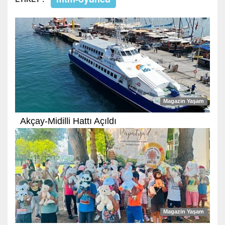
Magazin Yaşam
Akçay-Midilli Hattı Açıldı
Magazin Yaşam