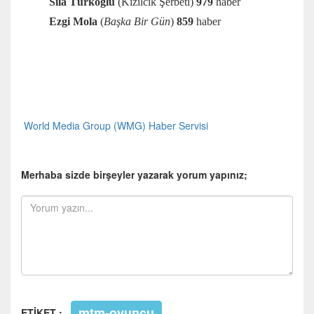
Sıla Türkoğlu
(Kızılcık Şerbeti)
979
haber
Ezgi Mola
(
Başka Bir Gün
)
859
haber
World Media Group (WMG) Haber Servisi
Merhaba sizde birşeyler yazarak yorum yapınız;
mtm-oyuncu
ETİKET :