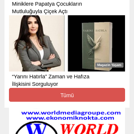
Miniklere Papatya Çocukların
Mutluluğuyla Çiçek Açtı
Magazin Yaşam
“Yarını Hatırla” Zaman ve Hafıza
İlişkisini Sorguluyor
Tümü