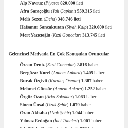
Alp Navruz
(
Piyasa
)
820.000
ileti
Afra Saraçoğlu
(
Yalı Çapkını
)
559.315
ileti
Melis Sezen
(
Deha
)
348.746 ileti
Hafsanur Sancaktutan
(
Siyah Kalp
)
320.600
ileti
Mert Yazıcıoğlu
(
Kızıl Goncalar
)
313.745
ileti
Geleneksel Medyada En Çok Konuşulan Oyuncular
Özcan Deniz
(
Kızıl Goncalar
)
2.816
haber
Bergüzar Korel
(
Annem Ankara
)
1.405
haber
Burak Özçivit
(
Kuruluş Osman
)
1.387
haber
Mehmet Günsür
(
Annem Ankara
)
1.252
haber
Özgür Ozan
(
Arka Sokaklar
)
1.083
haber
Sinem Ünsal
(
Uzak Şehir
)
1.079
haber
Ozan Akbaba
(
Uzak Şehir
)
1.044
haber
Yılmaz Erdoğan
(
İnci Taneleri
)
1.001
haber