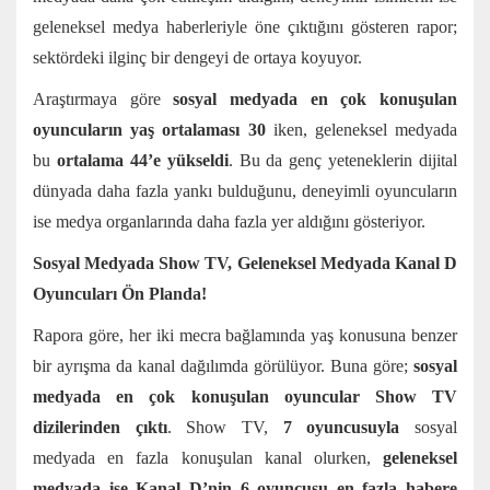
geleneksel medya haberleriyle öne çıktığını gösteren rapor;
sektördeki ilginç bir dengeyi de ortaya koyuyor.
Araştırmaya göre
sosyal medyada en çok konuşulan
oyuncuların yaş ortalaması 30
iken, geleneksel medyada
bu
ortalama 44’e yükseldi
. Bu da genç yeteneklerin dijital
dünyada daha fazla yankı bulduğunu, deneyimli oyuncuların
ise medya organlarında daha fazla yer aldığını gösteriyor.
Sosyal Medyada Show TV, Geleneksel Medyada Kanal D
Oyuncuları Ön Planda!
Rapora göre, her iki mecra bağlamında yaş konusuna benzer
bir ayrışma da kanal dağılımda görülüyor. Buna göre;
sosyal
medyada en çok konuşulan oyuncular Show TV
dizilerinden çıktı
. Show TV,
7 oyuncusuyla
sosyal
medyada en fazla konuşulan kanal olurken,
geleneksel
medyada ise Kanal D’nin 6 oyuncusu en fazla habere