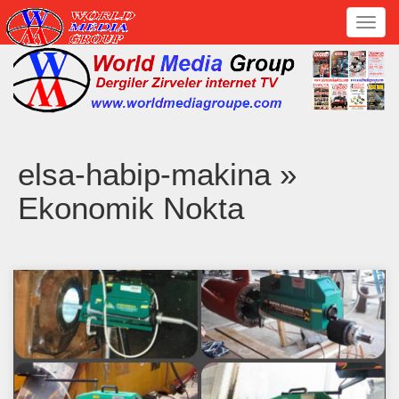
Toggl
navig
elsa-habip-makina »
Ekonomik Nokta