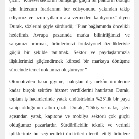
çizdi. “Küresel sektörün buluştuğu güçlü bir platform olduğu
için Interzum fuarlarının her edisyonunu yakından takip
ediyoruz ve uzun yıllardır ara vermeden katılıyoruz” diyen
Durak, sözlerini şöyle sürdürdü; “Fuar bağlamında öncelikli
hedefimiz Avrupa pazarında marka bilinirliğimizi ve
satışımızı artırmak, ürünlerimizi fonksiyonel özellikleriyle
güçlü bir şekilde tanıtmak. Sektör ve paydaşlarımızla
ilişkilerimizi güçlendirmek küresel bir markaya dönüşme
sürecinde temel noktamızı oluşturuyor.”
Otomotivden hazır giyime, nakıştan dış mekân ürünlerine
kadar birçok sektöre hizmet verdiklerini hatırlatan Durak,
toplam iş hacimlerinde yatak endüstrisinin %25’lik bir paya
sahip olduğunun altını çizdi. Durak; “Dikiş ve nakış işleri
açısından yatak, kapitone ve mobilya sektörü çok güçlü
olduğumuz pazarlardır. Sürdürülebilir, teknik ve verimli
ipliklerimiz bu segmentteki üreticilerin tercih ettiği ürünlere