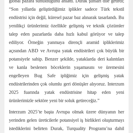
global pazara sunulduğunu anlattı. Durak şunları dile getirdi;
“Son yıllarda geliştirdiğimiz iplikler sadece Türk tekstil
endüstrisi için değil, küresel pazar baz alınarak tasarlandı. Bu
yenilikçi ürünlerimiz özellikle gelişmiş ve teknik çözümler
talep eden pazarlarda daha hızlı kabul görüyor ve talep
ediliyor. Örneğin yanmaya dirençli aramid ipliklerimiz
açısından ABD ve Avrupa yatak endüstrileri çok büyük bir
potansiyele sahip. Benzer şekilde, yataklarda deri kalıntıları
ve kanla beslenen böceklerin yaşamasını ve üremesini
engelleyen Bug Safe ipliğimiz için gelişmiş yatak
endüstrilerinden çok olumlu geri dönüşler alıyoruz. Interzum
2025 fuarında yatak endüstrisine hitap eden yeni
ürünlerimizle sektöre yeni bir soluk getireceğiz.”
Interzum 2025’te başta Avrupa olmak üzere dünyanın her
yerinden gelen üreticilerle potansiyel iş birlikleri oluşturmayı
istediklerini belirten Durak, Turquality Programı’na dahil