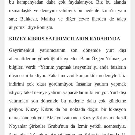
bu kampanyadan daha çok faydalanıyor. Biz bu alanda
uzmanlaştık ve deneyim sahibiyiz bu nedenle İzmir'in yanı
sıra; Balıkesir, Manisa ve diğer çevre illerden de talep
alıyoruz” diye konuştu.
KUZEY KIBRIS YATIRIMCILARIN RADARINDA
Gayrimenkul yatırımcısının son dönemde yurt dışı
alternatiflerine yöneldiğini kaydeden Banu Özgen Yılmaz, şu
bilgileri verdi: “Yatırım yapmak isteyenler şu anda faizlerin
düşmesini bekliyor. Fakat mevcut konjonktür nedeniyle faiz
indirimi çok olası görünmüyor. İnsanlar yatırım yapmak
istiyor; fakat nereye yatırım yapacaklarını bilemiyor. Yurt dışı
yatırımları son dönemde bu nedenle daha çok gündeme
geliyor. Kuzey Kıbrıs da bu noktada doğru bir lokasyon
olarak öne çıkıyor. Biz aynı zamanda Kuzey Kıbrıs merkezli
Noyanlar Şirketler Grubu'nun da İzmir yetkili acentesiyiz.
Noyanlar, 53 yıldır hizmet veren ve Kıbrısta toplamda 11