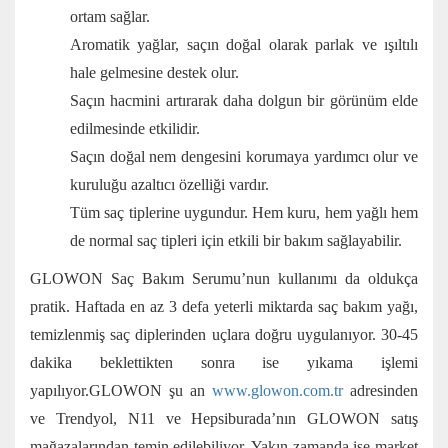
ortam sağlar.
Aromatik yağlar, saçın doğal olarak parlak ve ışıltılı
hale gelmesine destek olur.
Saçın hacmini artırarak daha dolgun bir görünüm elde
edilmesinde etkilidir.
Saçın doğal nem dengesini korumaya yardımcı olur ve
kuruluğu azaltıcı özelliği vardır.
Tüm saç tiplerine uygundur. Hem kuru, hem yağlı hem
de normal saç tipleri için etkili bir bakım sağlayabilir.
GLOWON Saç Bakım Serumu’nun kullanımı da oldukça
pratik. Haftada en az 3 defa yeterli miktarda saç bakım yağı,
temizlenmiş saç diplerinden uçlara doğru uygulanıyor. 30-45
dakika beklettikten sonra ise yıkama işlemi
yapılıyor.GLOWON şu an
www.glowon.com.tr
adresinden
ve Trendyol, N11 ve Hepsiburada’nın GLOWON satış
mağazalarından temin edilebiliyor. Yakın zamanda ise market