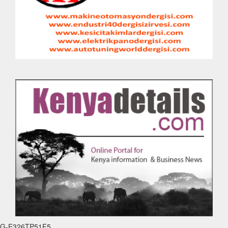
G-E326TP51F5