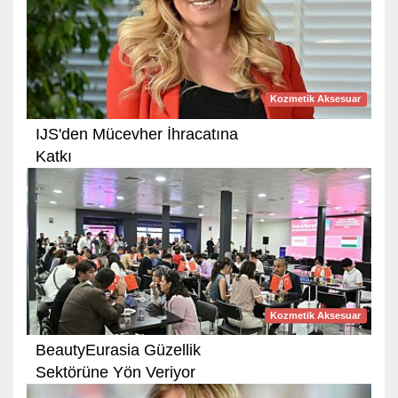
Kozmetik Aksesuar
IJS'den Mücevher İhracatına
Katkı
Kozmetik Aksesuar
BeautyEurasia Güzellik
Sektörüne Yön Veriyor