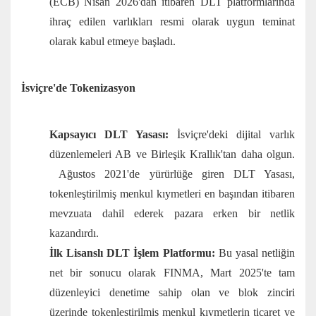
(ECB) Nisan 2026'dan itibaren DLT platformlarında
ihraç edilen varlıkları resmi olarak uygun teminat
olarak kabul etmeye başladı.
İsviçre'de Tokenizasyon
Kapsayıcı DLT Yasası:
İsviçre'deki dijital varlık
düzenlemeleri AB ve Birleşik Krallık'tan daha olgun.
Ağustos 2021'de yürürlüğe giren DLT Yasası,
tokenleştirilmiş menkul kıymetleri en başından itibaren
mevzuata dahil ederek pazara erken bir netlik
kazandırdı.
İlk Lisanslı DLT İşlem Platformu:
Bu yasal netliğin
net bir sonucu olarak FINMA, Mart 2025'te tam
düzenleyici denetime sahip olan ve blok zinciri
üzerinde tokenleştirilmiş menkul kıymetlerin ticaret ve