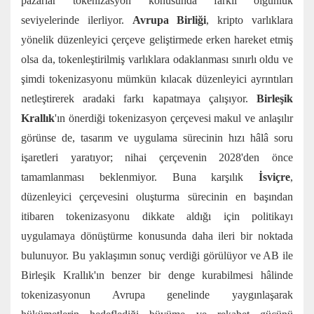
pazarlar tokenizasyon konusunda farklı olgunluk
seviyelerinde ilerliyor.
Avrupa Birliği
, kripto varlıklara
yönelik düzenleyici çerçeve geliştirmede erken hareket etmiş
olsa da, tokenleştirilmiş varlıklara odaklanması sınırlı oldu ve
şimdi tokenizasyonu mümkün kılacak düzenleyici ayrıntıları
netleştirerek aradaki farkı kapatmaya çalışıyor.
Birleşik
Krallık
'ın önerdiği tokenizasyon çerçevesi makul ve anlaşılır
görünse de, tasarım ve uygulama sürecinin hızı hâlâ soru
işaretleri yaratıyor; nihai çerçevenin 2028'den önce
tamamlanması beklenmiyor. Buna karşılık
İsviçre
,
düzenleyici çerçevesini oluşturma sürecinin en başından
itibaren tokenizasyonu dikkate aldığı için politikayı
uygulamaya dönüştürme konusunda daha ileri bir noktada
bulunuyor. Bu yaklaşımın sonuç verdiği görülüyor ve AB ile
Birleşik Krallık'ın benzer bir denge kurabilmesi hâlinde
tokenizasyonun Avrupa genelinde yaygınlaşarak