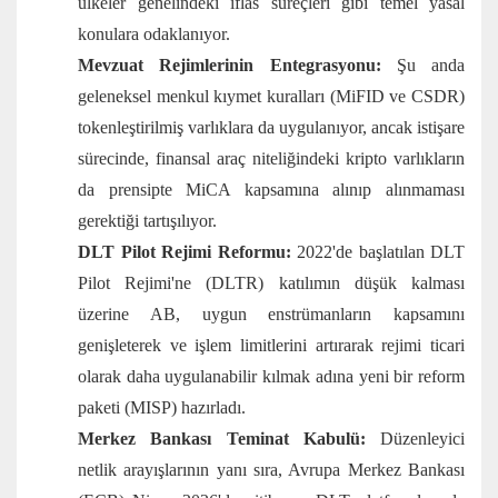
ülkeler genelindeki iflas süreçleri gibi temel yasal
konulara odaklanıyor.
Mevzuat Rejimlerinin Entegrasyonu:
Şu anda
geleneksel menkul kıymet kuralları (MiFID ve CSDR)
tokenleştirilmiş varlıklara da uygulanıyor, ancak istişare
sürecinde, finansal araç niteliğindeki kripto varlıkların
da prensipte MiCA kapsamına alınıp alınmaması
gerektiği tartışılıyor.
DLT Pilot Rejimi Reformu:
2022'de başlatılan DLT
Pilot Rejimi'ne (DLTR) katılımın düşük kalması
üzerine AB, uygun enstrümanların kapsamını
genişleterek ve işlem limitlerini artırarak rejimi ticari
olarak daha uygulanabilir kılmak adına yeni bir reform
paketi (MISP) hazırladı.
Merkez Bankası Teminat Kabulü:
Düzenleyici
netlik arayışlarının yanı sıra, Avrupa Merkez Bankası