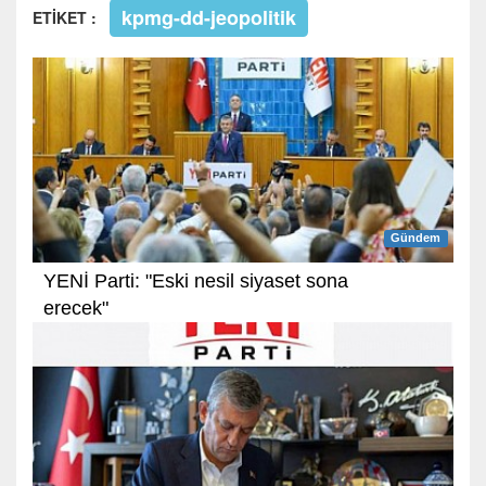
kpmg-dd-jeopolitik
ETİKET :
Gündem
YENİ Parti: "Eski nesil siyaset sona
erecek"