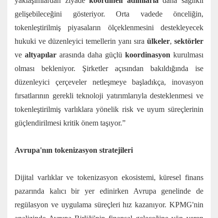
yaklaşımlardan ziyade
koordineli adımlarla
daha sağlıklı
gelişebileceğini gösteriyor. Orta vadede önceliğin,
tokenleştirilmiş piyasaların ölçeklenmesini destekleyecek
hukuki ve düzenleyici temellerin yanı sıra
ülkeler
,
sektörler
ve
altyapılar
arasında daha güçlü
koordinasyon
kurulması
olması bekleniyor. Şirketler açısından bakıldığında ise
düzenleyici çerçeveler netleşmeye başladıkça, inovasyon
fırsatlarının gerekli teknoloji yatırımlarıyla desteklenmesi ve
tokenleştirilmiş varlıklara yönelik risk ve uyum süreçlerinin
güçlendirilmesi kritik önem taşıyor.”
Avrupa'nın tokenizasyon stratejileri
Dijital varlıklar ve tokenizasyon ekosistemi, küresel finans
pazarında kalıcı bir yer edinirken Avrupa genelinde de
regülasyon ve uygulama süreçleri hız kazanıyor. KPMG'nin