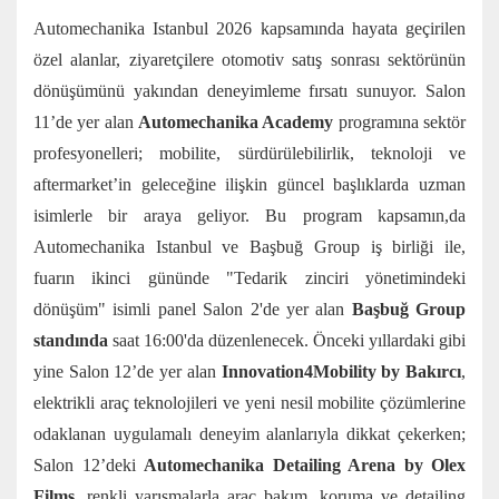
Automechanika Istanbul 2026 kapsamında hayata geçirilen
özel alanlar, ziyaretçilere otomotiv satış sonrası sektörünün
dönüşümünü yakından deneyimleme fırsatı sunuyor. Salon
11’de yer alan
Automechanika Academy
programına sektör
profesyonelleri; mobilite, sürdürülebilirlik, teknoloji ve
aftermarket’in geleceğine ilişkin güncel başlıklarda uzman
isimlerle bir araya geliyor. Bu program kapsamın,da
Automechanika Istanbul ve Başbuğ Group iş birliği ile,
fuarın ikinci gününde "Tedarik zinciri yönetimindeki
dönüşüm" isimli panel Salon 2'de yer alan
Başbuğ Group
standında
saat 16:00'da düzenlenecek. Önceki yıllardaki gibi
yine Salon 12’de yer alan
Innovation4Mobility by Bakırcı
,
elektrikli araç teknolojileri ve yeni nesil mobilite çözümlerine
odaklanan uygulamalı deneyim alanlarıyla dikkat çekerken;
Salon 12’deki
Automechanika Detailing Arena
by Olex
Films,
renkli yarışmalarla araç bakım, koruma ve detailing