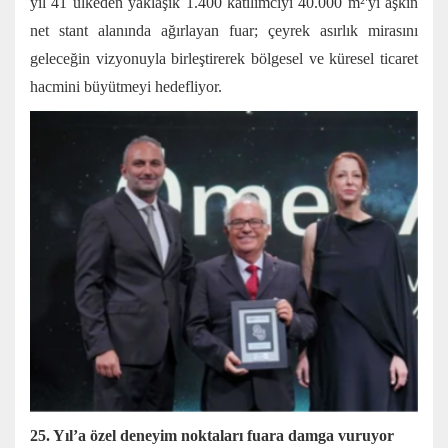
yıl 41 ülkeden yaklaşık 1.400 katılımcıyı 40.000 m²'yi aşkın
net stant alanında ağırlayan fuar; çeyrek asırlık mirasını
geleceğin vizyonuyla birleştirerek bölgesel ve küresel ticaret
hacmini büyütmeyi hedefliyor.
25. Yıl’a özel deneyim noktaları fuara damga vuruyor