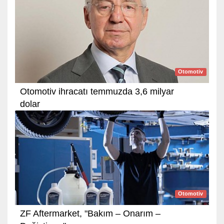
Otomotiv
Otomotiv ihracatı temmuzda 3,6 milyar
dolar
Otomotiv
ZF Aftermarket, "Bakım – Onarım –