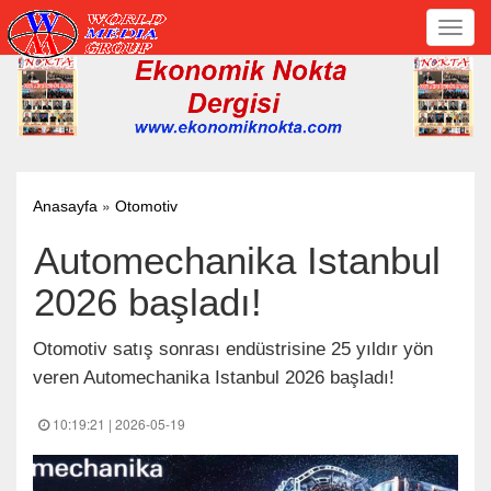
Toggl
navig
»
Anasayfa
Otomotiv
Automechanika Istanbul
2026 başladı!
Otomotiv satış sonrası endüstrisine 25 yıldır yön
veren Automechanika Istanbul 2026 başladı!
10:19:21 | 2026-05-19