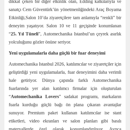
dikkat çeken bir diğer etkinlik olan, Edding katkılarıyla ve
sanatçı Cem Güventürk’ün yönetmenliğindeki Araç Boyama
Etkinliği,Salon 10’da ziyaretçilere tam anlamıyla “renkli” bir
deneyim yaşatıyor. Salon 10 ve 11 geçişinde konumlanan
“
25. Yıl Tüneli
”, Automechanika Istanbul’un çeyrek asırlık
yolculuğunu gözler önüne seriyor.
Yeni uygulamalarla daha güçlü bir fuar deneyimi
Automechanika Istanbul 2026, katılımcılar ve ziyaretçiler için
geliştirdiği yeni uygulamalarla, fuar deneyimini daha verimli
hale getiriyor. Dünya çapında farklı Automechanika
fuarlarında yer alan katılımcı firmalar için oluşturulan
“
Automechanika Lovers
” sadakat programı, markaların
fuarla kurduğu güçlü bağı ön plana çıkaran avantajlar
sunuyor. Premium paket kullanan katılımcılar ise stant
etiketleri, video ekranları ve salon planları gibi basılı
materyallerde özel olarak konumlandırılıyor. Ayrıca