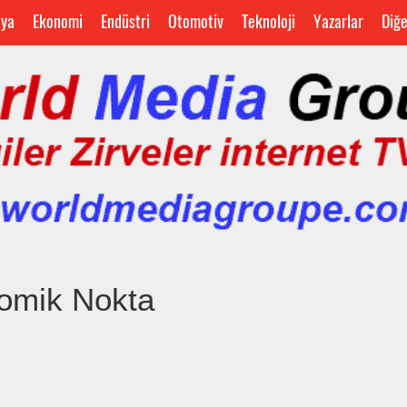
ya
Ekonomi
Endüstri
Otomotiv
Teknoloji
Yazarlar
Diğ
nomik Nokta