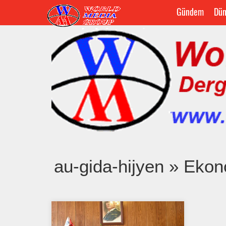
Gündem
Dün
au-gida-hijyen » Eko