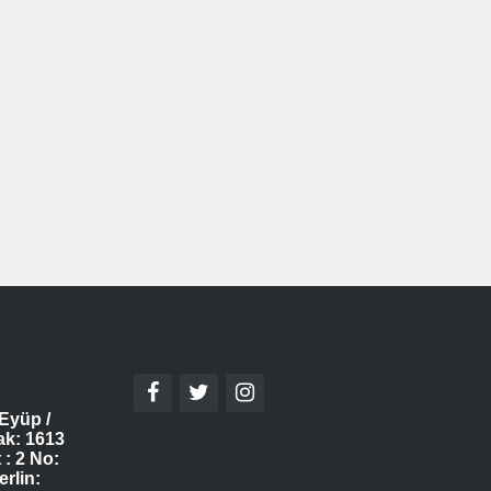
Eyüp /
ak: 1613
 : 2 No:
erlin: