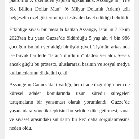
platformu X üzerinden yapılan açıklamada, Assange’ın “The
Six Billion Dollar Man” (6 Milyar Dolarlık Adam) adlı
belgeselin özel gösterimi için festivale davet edildiği belirtildi.
Etkinliğe siyasi bir mesajla katılan Assange, İsrail'in 7 Ekim
2023'ten bu yana Gazze’de öldürdüğü 5 yaş altı 4 bin 986
çocuğun isminin yer aldığı bir tişört giydi. Tişörtün arkasında
ise büyük harflerle "İsrail’i durdurun" ifadesi yer aldı. Sessiz
ancak güçlü bu protesto, uluslararası basının ve sosyal medya
kullanıcılarının dikkatini çekti.
Assange’ın Cannes’daki varlığı, hem ifade özgürlüğü hem de
küresel adalet konularında uzun süredir süregelen
tartışmaların bir yansıması olarak yorumlandı. Gazze’de
yaşananlara yönelik tepkisini bu şekilde dile getirmesi, sanat
ve siyaset arasındaki sınırların bir kez daha sorgulanmasına
neden oldu.