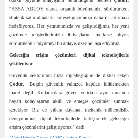
odaklı büyüme anlayışının bulunduğunu belirten
Çodur,
"ASSA ABLOY olarak organik büyümemizi sürdürürken,
stratejik satın almalarla küresel gücümüzü daha da artırmayı
hedefliyoruz. Her yatırımımızda ve geliştirdiğimiz her yeni
çözümde müşterilerimizin ihtiyaçlarını merkeze alıyor,
sürdürülebilir büyümeyi bu anlayış üzerine inşa ediyoruz."
Geleceğin erişim çözümleri, dijital teknolojilerle
şekilleniyor
Güvenlik sektörünün hızla dijitalleştiğine de dikkat çeken
Çodur,
"Bugün güvenlik yalnızca kapıları kilitlemekten
ibaret değil. Kullanıcılara güven verirken aynı zamanda
hayatı kolaylaştıran akıllı ve entegre çözümler sunmak
gerekiyor. Biz de yıllara dayanan mekanik mühendislik
deneyimimizi, dijital teknolojilerle birleştirerek geleceğin
erişim çözümlerini geliştiriyoruz." dedi.
World Media Group (WMG) Haber Servisi