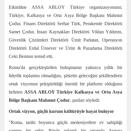
Etkinlikte ASSA ABLOY Türkiye organizasyonunu;
Türkiye, Kafkasya ve Orta Asya Bölge Başkanı Mahmut
Çodur, Finans Direktörü Serhat Türk, Perakende Direktörü
Samet Çodur, İnsan Kaynakları Direktörü Vildan Yıldırım,
Güvenlik Çözümleri Direktörü Ümit Parlatan, Operasyon
Direktörü Erdal Ünsever ve Ürün & Pazarlama Direktörü
Ceki Bennun temsil etti.
Roma'da gerçekleştirilen buluşmanın yalnızca yıllık bir
liderlik toplantısı olmadığını, şirketin geleceğini şekillendiren
ortak vizyonun pekiştirildiği önemli bir platform olduğunu
belirten
ASSA ABLOY Türkiye Kafkasya ve Orta Asya
Bölge Başkanı Mahmut Çodur
, şunları söyledi:
Ortak vizyon, güçlü kurum kültürüyle hayat buluyor
"Roma, tarihi boyunca güçlü medeniyetlere ev sahipliği
yapmış bir şehir. Böyle anlamlı bir ortamda Avrupa